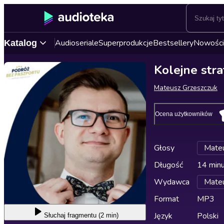
Audioseriale
Superprodukcje
Bestsellery
Nowości
Katalog
Kolejne stra
Mateusz Grzeszczuk
Ocena użytkowników
Głosy
Mateu
Długość
14 min
Wydawca
Mateu
Format
MP3
Język
Polski
Słuchaj
fragmentu (2 min)