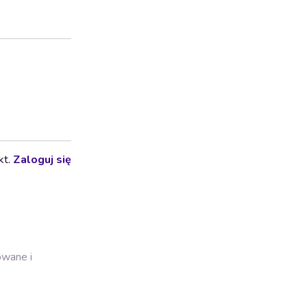
kt.
Zaloguj się
owane i