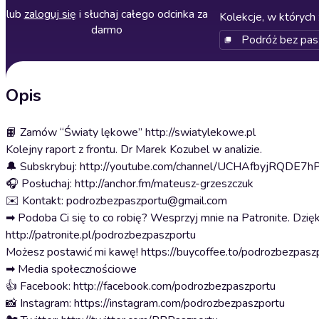
lub
zaloguj się
i słuchaj całego odcinka za
Kolekcje, w których 
darmo
Podróż bez pas
Opis
📙 Zamów “Światy lękowe” http://swiatylekowe.pl
Kolejny raport z frontu. Dr Marek Kozubel w analizie.
🔔 Subskrybuj: http://youtube.com/channel/UCHAfbyjRQDE7
🎧 Posłuchaj: http://anchor.fm/mateusz-grzeszczuk
✉️ Kontakt: podrozbezpaszportu@gmail.com
➡ Podoba Ci się to co robię? Wesprzyj mnie na Patronite. Dzięk
http://patronite.pl/podrozbezpaszportu
Możesz postawić mi kawę! https://buycoffee.to/podrozbezpasz
➡ Media społecznościowe
👍 Facebook: http://facebook.com/podrozbezpaszportu
📸 Instagram: https://instagram.com/podrozbezpaszportu