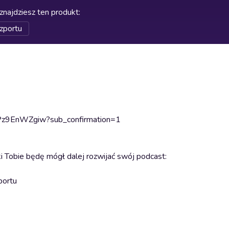
znajdziesz ten produkt
:
zportu
hPz9EnWZgiw?sub_confirmation=1
i Tobie będę mógł dalej rozwijać swój podcast:
portu