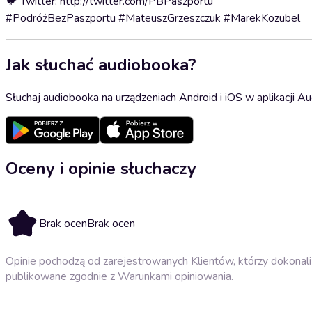
🐦 Twitter: http://twitter.com/PBPaszportu
#PodróżBezPaszportu #MateuszGrzeszczuk #MarekKozubel
Jak słuchać audiobooka?
Słuchaj audiobooka na urządzeniach Android i iOS w aplikacji Au
Oceny i opinie słuchaczy
Brak ocen
Brak ocen
Opinie pochodzą od zarejestrowanych Klientów, którzy dokonali 
publikowane zgodnie z
Warunkami opiniowania
.