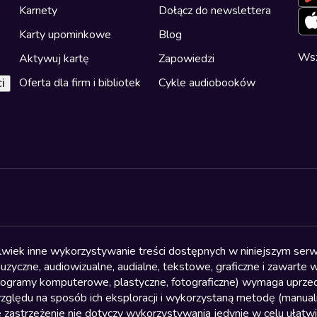
Karnety
Dołącz do newslettera
Karty upominkowe
Blog
Wsz
Aktywuj kartę
Zapowiedzi
Oferta dla firm i bibliotek
Cykle audiobooków
i
olwiek inne wykorzystywanie treści dostępnych w niniejszym serwi
yczne, audiowizualne, audialne, tekstowe, graficzne i zawarte w 
, programy komputerowe, plastyczne, fotograficzne) wymaga uprzedn
względu na sposób ich eksploracji i wykorzystaną metodę (manu
 zastrzeżenie nie dotyczy wykorzystywania jedynie w celu ułatw