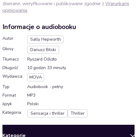
zbierane, weryfikowane i publikowane zgodnie z
Warunkami
opiniowania
.
Informacje o audiobooku
Autor
Sally Hepworth
Głosy
Dariusz Bilski
Tłumacz
Ryszard Oślizło
Długość
10 godzin 33 minuty
Wydawca
MOVA
Typ
Audiobook - pełny
Format
MP3
Język
Polski
Kategoria
Sensacja i thriller
Thriller
Kategorie