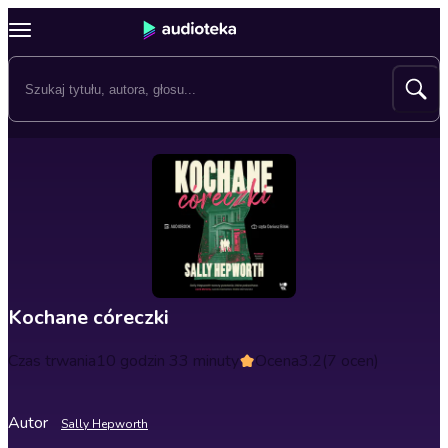
Kochane córeczki
Czas trwania
10 godzin 33 minuty
Ocena
3.2
(7 ocen)
Autor
Sally Hepworth