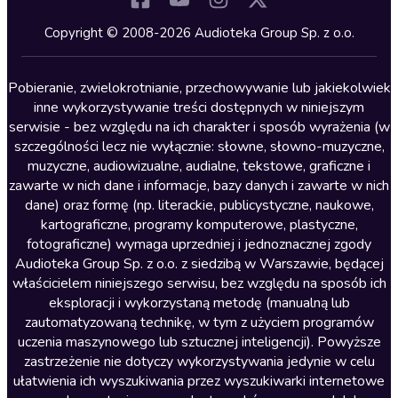
Kryminały
Copyright © 2008-2026 Audioteka Group Sp. z o.o.
Lektury szkolne
Literatura anglojęzyczna
Pobieranie, zwielokrotnianie, przechowywanie lub jakiekolwiek
inne wykorzystywanie treści dostępnych w niniejszym
Literatura faktu
serwisie - bez względu na ich charakter i sposób wyrażenia (w
szczególności lecz nie wyłącznie: słowne, słowno-muzyczne,
Literatura obyczajowa
muzyczne, audiowizualne, audialne, tekstowe, graficzne i
Literatura piękna obca
zawarte w nich dane i informacje, bazy danych i zawarte w nich
dane) oraz formę (np. literackie, publicystyczne, naukowe,
Literatura piękna polska
kartograficzne, programy komputerowe, plastyczne,
Nagrania relaksacyjne
fotograficzne) wymaga uprzedniej i jednoznacznej zgody
Audioteka Group Sp. z o.o. z siedzibą w Warszawie, będącej
Nauka języków
właścicielem niniejszego serwisu, bez względu na sposób ich
Nauki humanistyczne
eksploracji i wykorzystaną metodę (manualną lub
zautomatyzowaną technikę, w tym z użyciem programów
Podcasty i audycje
uczenia maszynowego lub sztucznej inteligencji). Powyższe
Polityka
zastrzeżenie nie dotyczy wykorzystywania jedynie w celu
ułatwienia ich wyszukiwania przez wyszukiwarki internetowe
Prasa