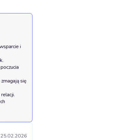
sparcie i 
.

poczucia 
 zmagają się 
lacji.

ch 
25.02.2026