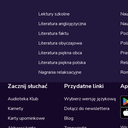
Lektury szkolne
Nau
Literatura anglojęzyczna
Nau
Literatura faktu
Pod
Literatura obyczajowa
Pol
Literatura piękna obca
Pra
Literatura piękna polska
Reli
Nagrania relaksacyjne
Ro
Zacznij słuchać
Przydatne linki
Ap
Audioteka Klub
Wybierz wersję językową
Karnety
Dołącz do newslettera
Karty upominkowe
Blog
Wsz