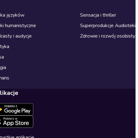
ka języków
Sensacja i thriller
ki humanistyczne
Superprodukcje Audioteki
casty i audycje
Zdrowie i rozwój osobisty
ityka
sa
gia
mans
likacje
ystkie aplikacje