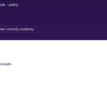
ok - pełny
ie i rozwój osobisty
związki.