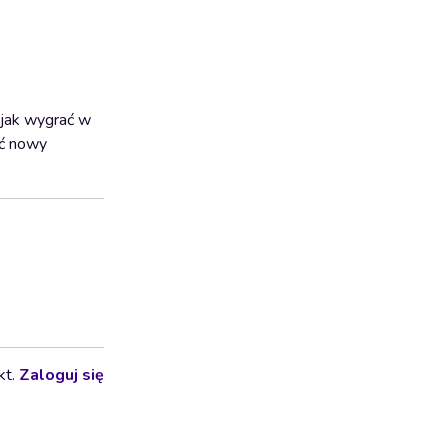
 jak wygrać w
yć nowy
kt.
Zaloguj się