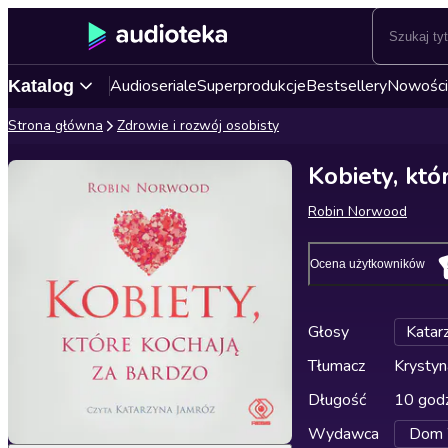
Audioseriale
Superprodukcje
Bestsellery
Nowości
Katalog
Strona główna
Zdrowie i rozwój osobisty
Kobiety, któ
Robin Norwood
Ocena użytkowników
Głosy
Katar
Tłumacz
Krystyn
Długość
10 godz
Wydawca
Dom W