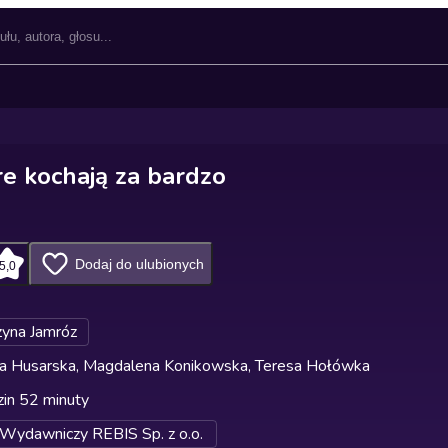
re kochają za bardzo
Dodaj do ulubionych
5,0
zyna Jamróz
a Husarska, Magdalena Konikowska, Teresa Hołówka
in 52 minuty
ydawniczy REBIS Sp. z o.o.