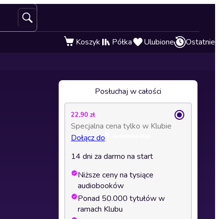
Koszyk
Półka
Ulubione
Ostatnie
Posłuchaj w całości
22,90 zł
Specjalna cena tylko w Klubie
Dołącz do
14 dni za darmo na start
Niższe ceny na tysiące
audiobooków
Ponad 50.000 tytułów w
ramach Klubu