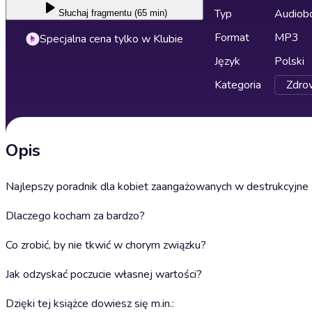
Typ
Audiobo
Słuchaj
fragmentu (65 min)
Format
MP3
Specjalna cena tylko w Klubie
Język
Polski
Kategoria
Zdrow
Opis
Najlepszy poradnik dla kobiet zaangażowanych w destrukcyjne 
Dlaczego kocham za bardzo?
Co zrobić, by nie tkwić w chorym związku?
Jak odzyskać poczucie własnej wartości?
Dzięki tej książce dowiesz się m.in.: