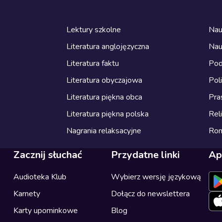
Lektury szkolne
Nau
Literatura anglojęzyczna
Nau
Literatura faktu
Pod
Literatura obyczajowa
Pol
Literatura piękna obca
Pra
Literatura piękna polska
Reli
Nagrania relaksacyjne
Ro
Zacznij słuchać
Przydatne linki
Ap
Audioteka Klub
Wybierz wersję językową
Karnety
Dołącz do newslettera
Karty upominkowe
Blog