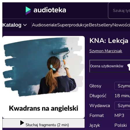
Audioseriale
Superprodukcje
Bestsellery
Nowości
Katalog
KNA: Lekcja
Szymon Marciniak
Ocena użytkowników
Głosy
Szymo
Długość
18 min
Wydawca
Szymo
Format
MP3
Język
Polski
Słuchaj
fragmentu (2 min)