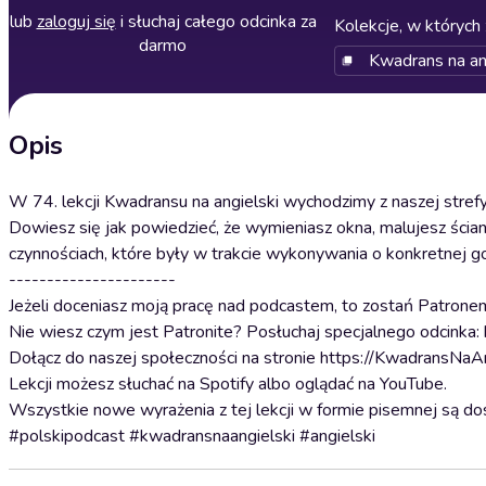
lub
zaloguj się
i słuchaj całego odcinka za
Kolekcje, w których 
darmo
Kwadrans na an
Opis
W 74. lekcji Kwadransu na angielski wychodzimy z naszej str
Dowiesz się jak powiedzieć, że wymieniasz okna, malujesz ścian
czynnościach, które były w trakcie wykonywania o konkretnej go
----------------------
Jeżeli doceniasz moją pracę nad podcastem, to zostań Patrone
Nie wiesz czym jest Patronite? Posłuchaj specjalnego odcinka: 
Dołącz do naszej społeczności na stronie https://KwadransNaAn
Lekcji możesz słuchać na Spotify albo oglądać na YouTube.
Wszystkie nowe wyrażenia z tej lekcji w formie pisemnej są do
#polskipodcast #kwadransnaangielski #angielski