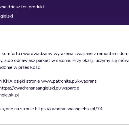
znajdziesz ten produkt
:
gielski
efy komfortu i wprowadzamy wyrażenia związane z remontami do
y, albo odnawiasz parkiet w salonie. Przy okazji, uczymy się mów
dzinie w przeszłości.
m KNA dzięki stronie www.patronite.pl/kwadrans.
https://kwadransnaangielski.pl/wsparcie
gielski.pl
stępne na stronie https://kwadransnaangielski.pl/74