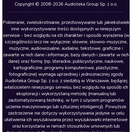
Kryminały
Copyright © 2008-2026 Audioteka Group Sp. z o.o.
Lektury szkolne
Literatura anglojęzyczna
Pobieranie, zwielokrotnianie, przechowywanie lub jakiekolwiek
inne wykorzystywanie treści dostępnych w niniejszym
Literatura faktu
serwisie - bez względu na ich charakter i sposób wyrażenia (w
szczególności lecz nie wyłącznie: słowne, słowno-muzyczne,
Literatura obyczajowa
muzyczne, audiowizualne, audialne, tekstowe, graficzne i
Literatura piękna obca
zawarte w nich dane i informacje, bazy danych i zawarte w nich
dane) oraz formę (np. literackie, publicystyczne, naukowe,
Literatura piękna polska
kartograficzne, programy komputerowe, plastyczne,
Nagrania relaksacyjne
fotograficzne) wymaga uprzedniej i jednoznacznej zgody
Audioteka Group Sp. z o.o. z siedzibą w Warszawie, będącej
Nauka języków
właścicielem niniejszego serwisu, bez względu na sposób ich
Nauki humanistyczne
eksploracji i wykorzystaną metodę (manualną lub
zautomatyzowaną technikę, w tym z użyciem programów
Podcasty i audycje
uczenia maszynowego lub sztucznej inteligencji). Powyższe
Polityka
zastrzeżenie nie dotyczy wykorzystywania jedynie w celu
ułatwienia ich wyszukiwania przez wyszukiwarki internetowe
Prasa
oraz korzystania w ramach stosunków umownych lub