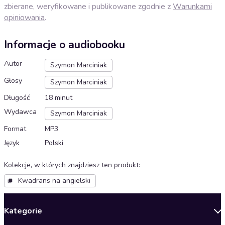
zbierane, weryfikowane i publikowane zgodnie z
Warunkami
opiniowania
.
Informacje o audiobooku
Autor
Szymon Marciniak
Głosy
Szymon Marciniak
Długość
18 minut
Wydawca
Szymon Marciniak
Format
MP3
Język
Polski
Kolekcje, w których znajdziesz ten produkt
:
Kwadrans na angielski
Kategorie