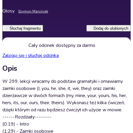
Głosy
Szymon Marciniak
Słuchaj fragmentu
Dodaj do ulubionych
Cały odcinek dostępny za darmo
Zaloguj się i słuchaj odcinka
Opis
W 299. lekcji wracamy do podstaw gramatyki i omawiamy
zaimki osobowe (I, you, he, she, it, we, they) oraz zaimki
dzierżawcze w dwóch formach (my, mine, your, yours, his, her,
hers, its, our, ours, their, theirs). Wykonasz też kilka ćwiczeń,
dzięki którym od razu będziesz ćwiczył ich użycie w mowie.
------Rozdziały--------
(0:19) - Intro
(1:29) - Zaimki osobowe