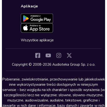
Wybierz wersję językową
Karty upominkowe
Ustawienia prywatności
Dla dzieci
Aplikacje
Dołącz do newslettera
Aktywuj kartę
Formularz zgłaszania nielegalnych treści
Dla młodzieży
Blog
Oferta dla firm i bibliotek
Deklaracja dostępności
Erotyczne
Zapowiedzi
Fantastyka
Cykle audiobooków
Horror
Wszystkie aplikacje
Inne języki
Komedia
Kryminały
Copyright © 2008-2026 Audioteka Group Sp. z o.o.
Lektury szkolne
Literatura anglojęzyczna
Pobieranie, zwielokrotnianie, przechowywanie lub jakiekolwiek
inne wykorzystywanie treści dostępnych w niniejszym
Literatura faktu
serwisie - bez względu na ich charakter i sposób wyrażenia (w
szczególności lecz nie wyłącznie: słowne, słowno-muzyczne,
Literatura obyczajowa
muzyczne, audiowizualne, audialne, tekstowe, graficzne i
Literatura piękna obca
zawarte w nich dane i informacje, bazy danych i zawarte w nich