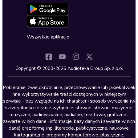
Aktywuj kartę
Formularz zgłaszania nielegalnych treści
Dla młodzieży
Blog
Oferta dla firm i bibliotek
Deklaracja dostępności
Erotyczne
Zapowiedzi
Fantastyka
Cykle audiobooków
Horror
Wszystkie aplikacje
Inne języki
Komedia
Kryminały
Copyright © 2008-2026 Audioteka Group Sp. z o.o.
Lektury szkolne
Literatura anglojęzyczna
Pobieranie, zwielokrotnianie, przechowywanie lub jakiekolwiek
inne wykorzystywanie treści dostępnych w niniejszym
Literatura faktu
serwisie - bez względu na ich charakter i sposób wyrażenia (w
szczególności lecz nie wyłącznie: słowne, słowno-muzyczne,
Literatura obyczajowa
muzyczne, audiowizualne, audialne, tekstowe, graficzne i
Literatura piękna obca
zawarte w nich dane i informacje, bazy danych i zawarte w nich
dane) oraz formę (np. literackie, publicystyczne, naukowe,
Literatura piękna polska
kartograficzne, programy komputerowe, plastyczne,