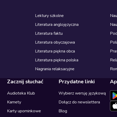
Lektury szkolne
Nau
Literatura anglojęzyczna
Nau
Literatura faktu
Pod
Literatura obyczajowa
Pol
Literatura piękna obca
Pra
Literatura piękna polska
Reli
Nagrania relaksacyjne
Ro
Zacznij słuchać
Przydatne linki
Ap
Audioteka Klub
Wybierz wersję językową
Karnety
Dołącz do newslettera
Karty upominkowe
Blog