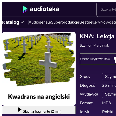
Audioseriale
Superprodukcje
Bestsellery
Nowości
Katalog
KNA: Lekcja
Szymon Marciniak
Ocena użytkowników
Głosy
Szymo
Długość
26 min
Wydawca
Szymo
Format
MP3
Język
Polski
Słuchaj
fragmentu (2 min)