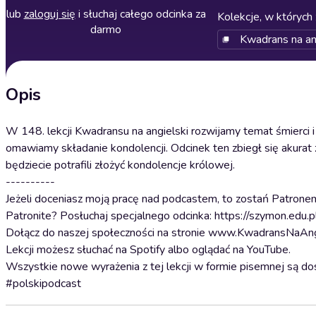
lub
zaloguj się
i słuchaj całego odcinka za
Kolekcje, w których 
darmo
Kwadrans na an
Opis
W 148. lekcji Kwadransu na angielski rozwijamy temat śmierci 
omawiamy składanie kondolencji. Odcinek ten zbiegł się akurat ze 
będziecie potrafili złożyć kondolencje królowej.
----------
Jeżeli doceniasz moją pracę nad podcastem, to zostań Patrone
Patronite? Posłuchaj specjalnego odcinka: https://szymon.edu
Dołącz do naszej społeczności na stronie www.KwadransNaAngi
Lekcji możesz słuchać na Spotify albo oglądać na YouTube.
Wszystkie nowe wyrażenia z tej lekcji w formie pisemnej są 
#polskipodcast