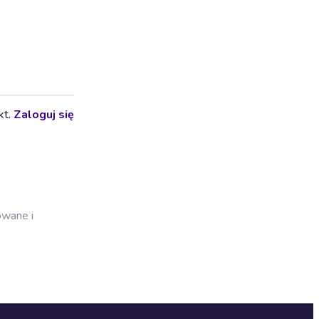
kt.
Zaloguj się
owane i