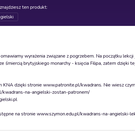
znajdziesz ten produkt
:
gielski
i omawiamy wyrażenia związane z pogrzebem. Na początku lekcji 
śmiercią brytyjskiego monarchy - księcia Filipa, zatem dzięki tej 
m KNA dzięki stronie www.patronite.pl/kwadrans. Nie wiesz czym
.pl/kwadrans-na-angielski-zostan-patronem/
elski.pl
dostępne na stronie www.szymon.edu.pl/kwadrans-na-angielski-l