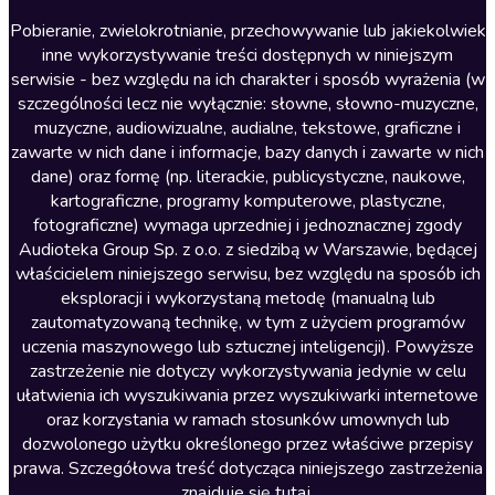
Literatura anglojęzyczna
Pobieranie, zwielokrotnianie, przechowywanie lub jakiekolwiek
inne wykorzystywanie treści dostępnych w niniejszym
Literatura faktu
serwisie - bez względu na ich charakter i sposób wyrażenia (w
szczególności lecz nie wyłącznie: słowne, słowno-muzyczne,
Literatura obyczajowa
muzyczne, audiowizualne, audialne, tekstowe, graficzne i
Literatura piękna obca
zawarte w nich dane i informacje, bazy danych i zawarte w nich
dane) oraz formę (np. literackie, publicystyczne, naukowe,
Literatura piękna polska
kartograficzne, programy komputerowe, plastyczne,
Nagrania relaksacyjne
fotograficzne) wymaga uprzedniej i jednoznacznej zgody
Audioteka Group Sp. z o.o. z siedzibą w Warszawie, będącej
Nauka języków
właścicielem niniejszego serwisu, bez względu na sposób ich
Nauki humanistyczne
eksploracji i wykorzystaną metodę (manualną lub
zautomatyzowaną technikę, w tym z użyciem programów
Podcasty i audycje
uczenia maszynowego lub sztucznej inteligencji). Powyższe
Polityka
zastrzeżenie nie dotyczy wykorzystywania jedynie w celu
ułatwienia ich wyszukiwania przez wyszukiwarki internetowe
Prasa
oraz korzystania w ramach stosunków umownych lub
Religia
dozwolonego użytku określonego przez właściwe przepisy
prawa. Szczegółowa treść dotycząca niniejszego zastrzeżenia
Romans
znajduje się
tutaj
.