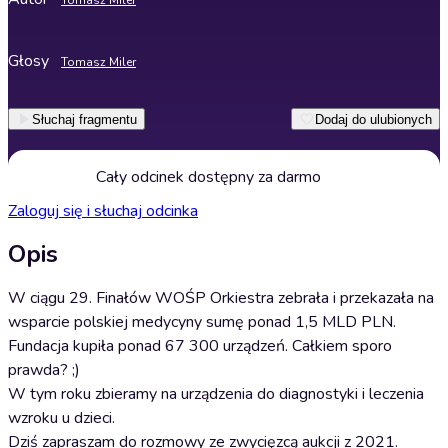
Tomasz Miler
Głosy
Tomasz Miler
Słuchaj fragmentu
Dodaj do ulubionych
Cały odcinek dostępny za darmo
Zaloguj się i słuchaj odcinka
Opis
W ciągu 29. Finałów WOŚP Orkiestra zebrała i przekazała na
wsparcie polskiej medycyny sumę ponad 1,5 MLD PLN.
Fundacja kupiła ponad 67 300 urządzeń. Całkiem sporo
prawda? ;)
W tym roku zbieramy na urządzenia do diagnostyki i leczenia
wzroku u dzieci.
Dziś zapraszam do rozmowy ze zwycięzcą aukcji z 2021.