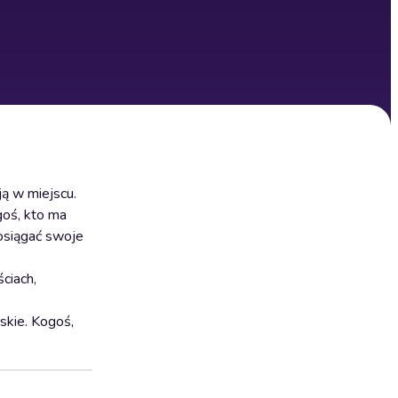
ą w miejscu.
goś, kto ma
 osiągać swoje
ciach,
skie. Kogoś,