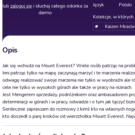
Język
Polski
lub
zaloguj się
i słuchaj całego odcinka za
darmo
Kolekcje, w których 
Kaizen Miracl
Opis
Jak się wchodzi na Mount Everest? Wiele osób patrząc na prob
Inni patrząc tylko na mapę zaczynają marzyć i te marzenia re
odwagę realizować swoje marzenia nie tylko w wyobraźni ale ró
cele nie tylko w wysokich górach ale także w pracy na nizinach.
Jest Mengerem sprzedaży, podróżnikiem oraz ambasadorem proj
determinacji w górach i w pracy, odwadze i o tym jak łączyć bizne
Serdecznie zapraszam do rozmowy z kimś kto na własnych noga
kto doszedł o parę kroków od wierzchołka Mount Everest. Najw