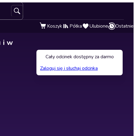
Koszyk
Półka
Ulubione
Ostatnie
 i w
Cały odcinek dostępny za darmo
Zaloguj się i słuchaj odcinka