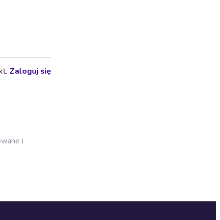
kt.
Zaloguj się
owane i