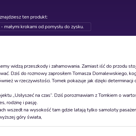
znajdziesz ten produkt
:
e - małymi krokami od pomysłu do zysku.
lemy widzą przeszkody i zahamowania. Zamiast iść do przodu stoj
alizować. Dziś do rozmowy zaprosiłem Tomasza Domalewskiego, ko
wnież w rzeczywistości. Tomek pokazuje jak dzięki determinacji
ektu „Usłyszeć na czas”. Dziś porozmawiam z Tomkiem o wartoś
s, rodzinę i pasję.
ch wszedł na wysokość tam gdzie latają tylko samoloty pasażer
yższej góry świata,