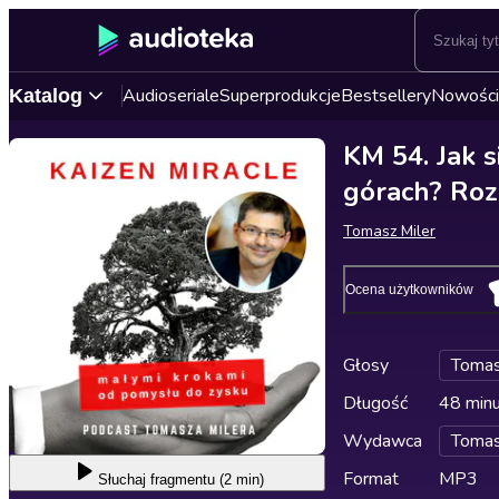
Audioseriale
Superprodukcje
Bestsellery
Nowości
Katalog
KM 54. Jak 
górach? Ro
Tomasz Miler
Ocena użytkowników
Głosy
Tomas
Długość
48 min
Wydawca
Tomas
Format
MP3
Słuchaj
fragmentu (2 min)