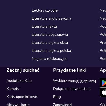
Lektury szkolne
Nau
Literatura anglojęzyczna
Nau
Literatura faktu
Pod
Literatura obyczajowa
Pol
Literatura piękna obca
Pra
Literatura piękna polska
Reli
Nagrania relaksacyjne
Ro
Zacznij słuchać
Przydatne linki
Ap
Audioteka Klub
Wybierz wersję językową
Karnety
Dołącz do newslettera
Karty upominkowe
Blog
Wsz
Aktywuj kartę
Zapowiedzi