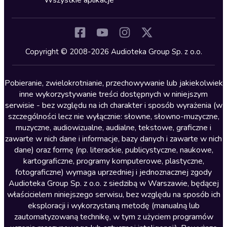
Wszystkie aplikacje
Inne języki
Komedia
Kryminały
Copyright © 2008-2026 Audioteka Group Sp. z o.o.
Lektury szkolne
Literatura anglojęzyczna
Pobieranie, zwielokrotnianie, przechowywanie lub jakiekolwiek
inne wykorzystywanie treści dostępnych w niniejszym
Literatura faktu
serwisie - bez względu na ich charakter i sposób wyrażenia (w
szczególności lecz nie wyłącznie: słowne, słowno-muzyczne,
Literatura obyczajowa
muzyczne, audiowizualne, audialne, tekstowe, graficzne i
Literatura piękna obca
zawarte w nich dane i informacje, bazy danych i zawarte w nich
dane) oraz formę (np. literackie, publicystyczne, naukowe,
Literatura piękna polska
kartograficzne, programy komputerowe, plastyczne,
Nagrania relaksacyjne
fotograficzne) wymaga uprzedniej i jednoznacznej zgody
Audioteka Group Sp. z o.o. z siedzibą w Warszawie, będącej
Nauka języków
właścicielem niniejszego serwisu, bez względu na sposób ich
Nauki humanistyczne
eksploracji i wykorzystaną metodę (manualną lub
zautomatyzowaną technikę, w tym z użyciem programów
Podcasty i audycje