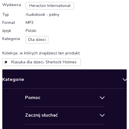
Wydawca
Heraclon International
Typ
Audiobook - pełny
Format
MP3
Język
Polski
Kategoria
Dla dzieci
Kolekcje, w których znajdziesz ten produkt
:
Klasyka dla dzieci. Sherlock Holmes
Kategorie
Nowości
Pomoc
Oferty specjalne
Kontakt
Bestsellery
Zacznij słuchać
Pomoc
Audioseriale
Audioteka Klub