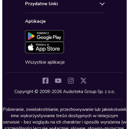
Regulamin
Biografie
Przydatne linki
Karnety
Polityka prywatności
Biznes, marketing, ekonomia
Wybierz wersję językową
Karty upominkowe
Ustawienia prywatności
Dla dzieci
Aplikacje
Dołącz do newslettera
Aktywuj kartę
Formularz zgłaszania nielegalnych treści
Dla młodzieży
Blog
Oferta dla firm i bibliotek
Deklaracja dostępności
Erotyczne
Zapowiedzi
Fantastyka
Cykle audiobooków
Horror
Wszystkie aplikacje
Inne języki
Komedia
Kryminały
Copyright © 2008-2026 Audioteka Group Sp. z o.o.
Lektury szkolne
Literatura anglojęzyczna
Pobieranie, zwielokrotnianie, przechowywanie lub jakiekolwiek
inne wykorzystywanie treści dostępnych w niniejszym
Literatura faktu
serwisie - bez względu na ich charakter i sposób wyrażenia (w
szczególności lecz nie wyłącznie: słowne, słowno-muzyczne,