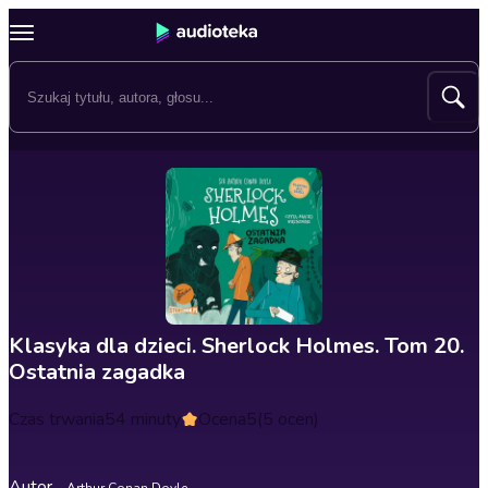
Klasyka dla dzieci. Sherlock Holmes. Tom 20.
Ostatnia zagadka
Czas trwania
54 minuty
Ocena
5
(5 ocen)
Autor