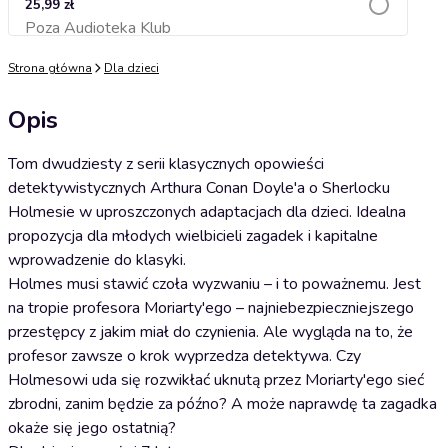
25,99 zł
Poza Audioteka Klub
Dodaj do koszyka
Strona główna
Dla dzieci
Opis
Tom dwudziesty z serii klasycznych opowieści
detektywistycznych Arthura Conan Doyle'a o Sherlocku
Holmesie w uproszczonych adaptacjach dla dzieci. Idealna
propozycja dla młodych wielbicieli zagadek i kapitalne
wprowadzenie do klasyki.
Holmes musi stawić czoła wyzwaniu – i to poważnemu. Jest
na tropie profesora Moriarty'ego – najniebezpieczniejszego
przestępcy z jakim miał do czynienia. Ale wygląda na to, że
profesor zawsze o krok wyprzedza detektywa. Czy
Holmesowi uda się rozwikłać uknutą przez Moriarty'ego sieć
zbrodni, zanim będzie za późno? A może naprawdę ta zagadka
okaże się jego ostatnią?