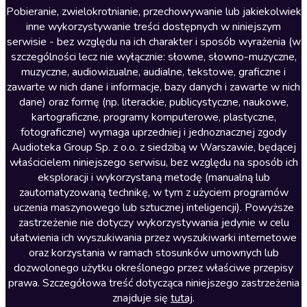
Literatura anglojęzyczna
Pobieranie, zwielokrotnianie, przechowywanie lub jakiekolwiek
inne wykorzystywanie treści dostępnych w niniejszym
Literatura faktu
serwisie - bez względu na ich charakter i sposób wyrażenia (w
szczególności lecz nie wyłącznie: słowne, słowno-muzyczne,
Literatura obyczajowa
muzyczne, audiowizualne, audialne, tekstowe, graficzne i
Literatura piękna obca
zawarte w nich dane i informacje, bazy danych i zawarte w nich
dane) oraz formę (np. literackie, publicystyczne, naukowe,
Literatura piękna polska
kartograficzne, programy komputerowe, plastyczne,
Nagrania relaksacyjne
fotograficzne) wymaga uprzedniej i jednoznacznej zgody
Audioteka Group Sp. z o.o. z siedzibą w Warszawie, będącej
Nauka języków
właścicielem niniejszego serwisu, bez względu na sposób ich
Nauki humanistyczne
eksploracji i wykorzystaną metodę (manualną lub
zautomatyzowaną technikę, w tym z użyciem programów
Podcasty i audycje
uczenia maszynowego lub sztucznej inteligencji). Powyższe
Polityka
zastrzeżenie nie dotyczy wykorzystywania jedynie w celu
ułatwienia ich wyszukiwania przez wyszukiwarki internetowe
Prasa
oraz korzystania w ramach stosunków umownych lub
Religia
dozwolonego użytku określonego przez właściwe przepisy
prawa. Szczegółowa treść dotycząca niniejszego zastrzeżenia
Romans
znajduje się
tutaj
.