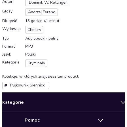
Autor
Dominik W. Rettinger
Głosy
Andrzej Ferenc
Długość
13 godzin 41 minut
Wydawca
Chmury
Typ
Audiobook - pełny
Format
MP3
Język
Polski
Kategoria
Kryminały
Kolekcje, w których znajdziesz ten produkt
:
Pułkownik Siennicki
Kategorie
Nowości
Pomoc
Oferty specjalne