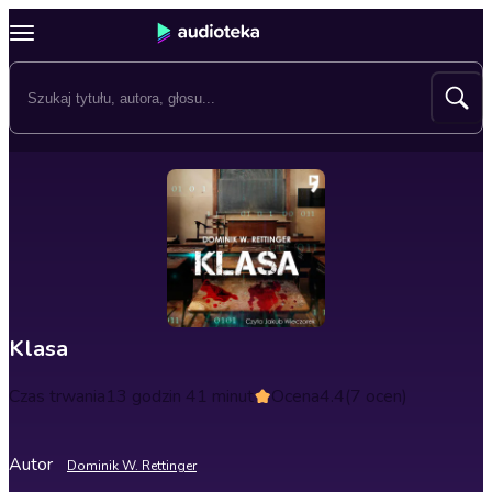
Klasa
Czas trwania
13 godzin 41 minut
Ocena
4.4
(7 ocen)
Autor
Dominik W. Rettinger