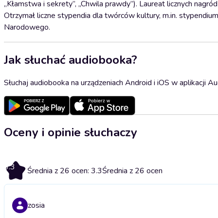
„Kłamstwa i sekrety”, „Chwila prawdy”). Laureat licznych nagró
Otrzymał liczne stypendia dla twórców kultury, m.in. stypend
Narodowego.
Jak słuchać audiobooka?
Słuchaj audiobooka na urządzeniach Android i iOS w aplikacji Au
Oceny i opinie słuchaczy
3.3
Średnia z 26 ocen: 3.3
Średnia z 26 ocen
zosia