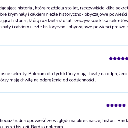
ająca historia , którą rozdziela sto lat, rzeczywiście kilka sekre
obre kryminały i całkiem niezłe historyczno- obyczajowe powieści
jąca historia , którą rozdziela sto lat, rzeczywiście kilka sekretó
inały i całkiem niezłe historyczno- obyczajowe powieści proszę 
osne sekrety. Polecam dla tych którzy mają chwilę na odprężeni
órzy mają chwilę na odprężenie od codzienności .
ciaż trudna opowieść ze względu na okres naszej historii. Bard
naszej historii. Bardzo polecam.