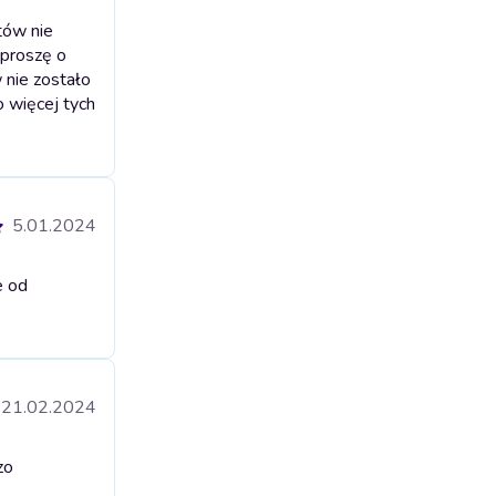
tów nie
 proszę o
w nie zostało
o więcej tych
5.01.2024
e od
21.02.2024
zo