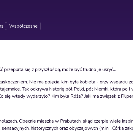
ns
Współczesne
przeplata się z przyszłością, może być trudno je ukryć...
zaskoczeniem. Nie ma pojęcia, kim była kobieta - przy wsparciu ż
 tajemnice. Tak odkrywa historię pół Polki, pół Niemki, która po I 
Co się wtedy wydarzyło? Kim była Róża? Jaki ma związek z Filip
łazach. Obecnie mieszka w Prabutach, skąd czerpie wiele inspir
sensacyjnych, historycznych oraz obyczajowych (m.in. „Córka zako