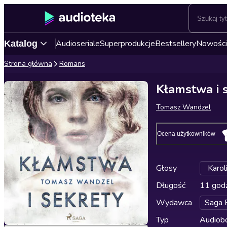
Audioseriale
Superprodukcje
Bestsellery
Nowości
Katalog
Strona główna
Romans
Kłamstwa i 
Tomasz Wandzel
Ocena użytkowników
Głosy
Karo
Długość
11 godz
Wydawca
Saga 
Typ
Audiobo