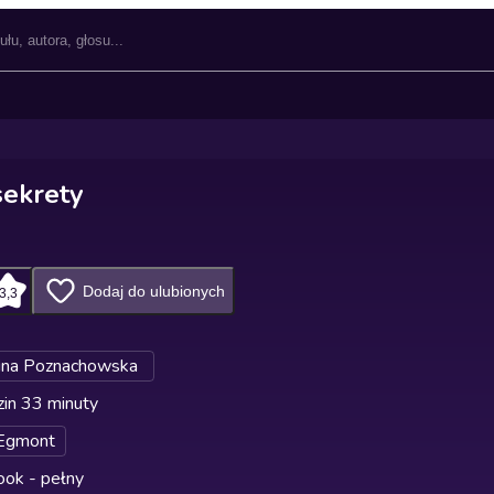
sekrety
Dodaj do ulubionych
3,3
lina Poznachowska
in 33 minuty
Egmont
ok - pełny