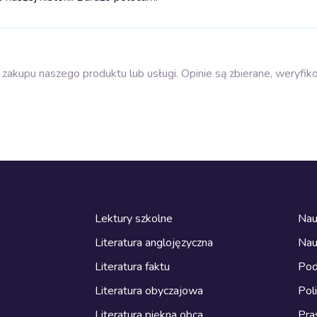
zakupu naszego produktu lub usługi. Opinie są zbierane, weryfik
Lektury szkolne
Nau
Literatura anglojęzyczna
Nau
Literatura faktu
Pod
Literatura obyczajowa
Pol
Literatura piękna obca
Pra