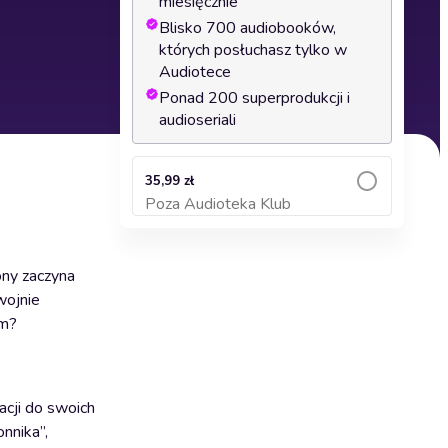
miesięcznie
Blisko 700 audiobooków,
których posłuchasz tylko w
Audiotece
Ponad 200 superprodukcji i
audioseriali
35,99 zł
Poza Audioteka Klub
Dodaj do koszyka
ony zaczyna
wojnie
em?
acji do swoich
nnika”,