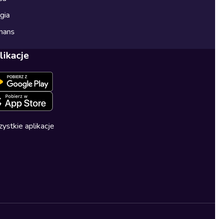
gia
mans
likacje
ystkie aplikacje