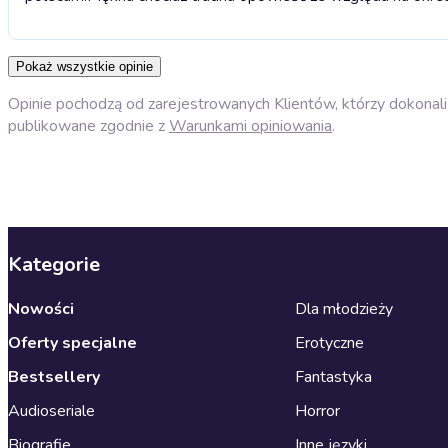
Pokaż wszystkie opinie
Opinie pochodzą od zarejestrowanych Klientów, którzy dokonali 
publikowane zgodnie z
Warunkami opiniowania
.
Kategorie
Nowości
Dla młodzieży
Oferty specjalne
Erotyczne
Bestsellery
Fantastyka
Audioseriale
Horror
Biografie
Inne języki