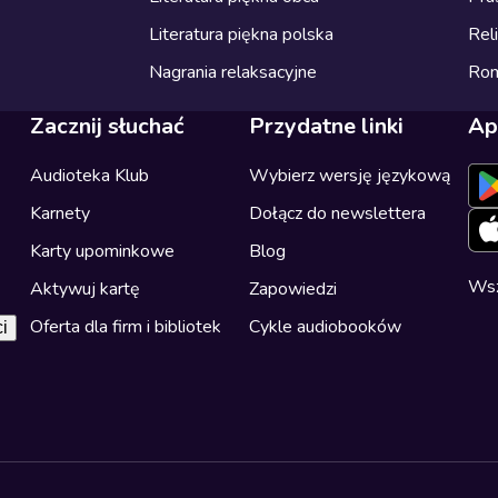
Literatura piękna polska
Reli
Nagrania relaksacyjne
Ro
Zacznij słuchać
Przydatne linki
Ap
Audioteka Klub
Wybierz wersję językową
Karnety
Dołącz do newslettera
Karty upominkowe
Blog
Wsz
Aktywuj kartę
Zapowiedzi
Oferta dla firm i bibliotek
Cykle audiobooków
i