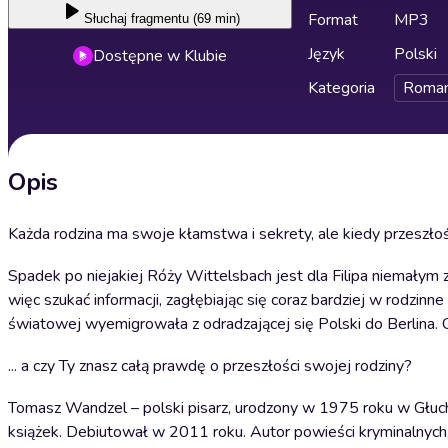
Format
MP3
Słuchaj
fragmentu (69 min)
Język
Polski
Dostępne w Klubie
Kategoria
Roma
Opis
Każda rodzina ma swoje kłamstwa i sekrety, ale kiedy przeszłość 
Spadek po niejakiej Róży Wittelsbach jest dla Filipa niemałym 
więc szukać informacji, zagłębiając się coraz bardziej w rodzinne
światowej wyemigrowała z odradzającej się Polski do Berlina. 
... a czy Ty znasz całą prawdę o przeszłości swojej rodziny?
Tomasz Wandzel – polski pisarz, urodzony w 1975 roku w Głucho
książek. Debiutował w 2011 roku. Autor powieści kryminalnych, 