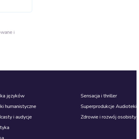
owane i
ka języków
Sensacja i thriller
ki humanistyczne
Superprodukcje Audioteki
casty i audycje
Zdrowie i rozwój osobisty
ityka
sa