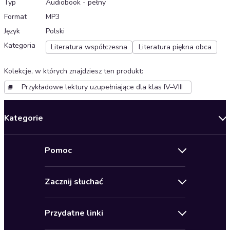
Typ
Audiobook - pełny
Format
MP3
Język
Polski
Kategoria
Literatura współczesna
Literatura piękna obca
Kolekcje, w których znajdziesz ten produkt
:
Przykładowe lektury uzupełniające dla klas IV–VIII
Kategorie
Nowości
Pomoc
Oferty specjalne
Kontakt
Bestsellery
Zacznij słuchać
Pomoc
Audioseriale
Audioteka Klub
Regulamin
Biografie
Przydatne linki
Karnety
Polityka prywatności
Biznes, marketing, ekonomia