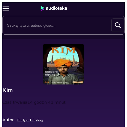
Kim
Czas trwania
14 godzin 41 minut
Autor
Rudyard Kipling