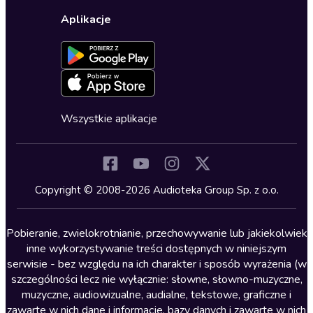
Wybierz wersję językową
Karty upominkowe
Ustawienia prywatności
Dla dzieci
Aplikacje
Dołącz do newslettera
Aktywuj kartę
Formularz zgłaszania nielegalnych treści
Dla młodzieży
Blog
Oferta dla firm i bibliotek
Deklaracja dostępności
Erotyczne
Zapowiedzi
Fantastyka
Cykle audiobooków
Horror
Wszystkie aplikacje
Inne języki
Komedia
Kryminały
Copyright © 2008-2026 Audioteka Group Sp. z o.o.
Lektury szkolne
Literatura anglojęzyczna
Pobieranie, zwielokrotnianie, przechowywanie lub jakiekolwiek
inne wykorzystywanie treści dostępnych w niniejszym
Literatura faktu
serwisie - bez względu na ich charakter i sposób wyrażenia (w
szczególności lecz nie wyłącznie: słowne, słowno-muzyczne,
Literatura obyczajowa
muzyczne, audiowizualne, audialne, tekstowe, graficzne i
Literatura piękna obca
zawarte w nich dane i informacje, bazy danych i zawarte w nich