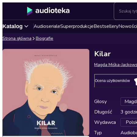
Audioseriale
Superprodukcje
Bestsellery
Nowości
Katalog
Strona główna
Biografie
Kilar
Magda Miśka-Jackow
Ocena użytkowników
Głosy
Magda
Długość
3 godzi
Wydawca
Pols
Typ
Audiobo