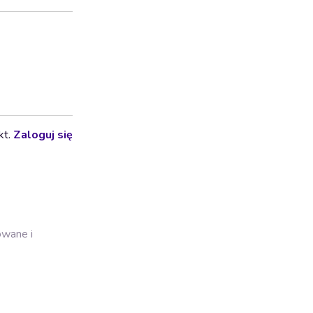
kt.
Zaloguj się
owane i