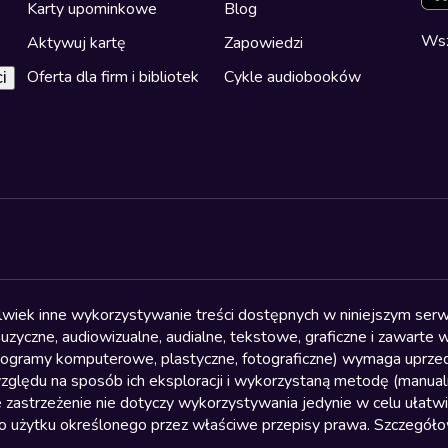
Karty upominkowe
Blog
Wsz
Aktywuj kartę
Zapowiedzi
Oferta dla firm i bibliotek
Cykle audiobooków
i
olwiek inne wykorzystywanie treści dostępnych w niniejszym serwi
yczne, audiowizualne, audialne, tekstowe, graficzne i zawarte w 
, programy komputerowe, plastyczne, fotograficzne) wymaga uprzedn
względu na sposób ich eksploracji i wykorzystaną metodę (manu
 zastrzeżenie nie dotyczy wykorzystywania jedynie w celu ułatw
żytku określonego przez właściwe przepisy prawa. Szczegółowa 