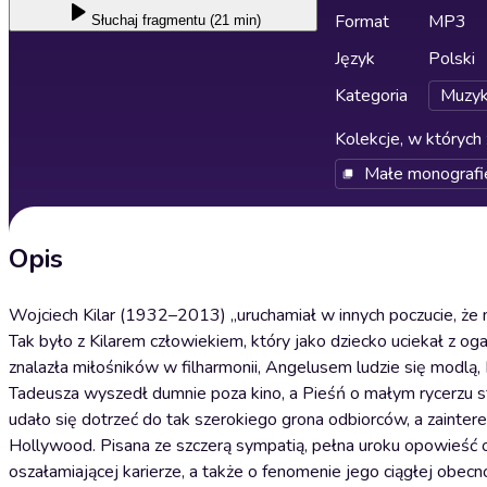
Format
MP3
Słuchaj
fragmentu (21 min)
Język
Polski
Kategoria
Muzyk
Kolekcje, w których 
Małe monografi
Opis
Wojciech Kilar (1932–2013) „uruchamiał w innych poczucie, że
Tak było z Kilarem człowiekiem, który jako dziecko uciekał z 
znalazła miłośników w filharmonii, Angelusem ludzie się modlą
Tadeusza wyszedł dumnie poza kino, a Pieśń o małym rycerzu s
udało się dotrzeć do tak szerokiego grona odbiorców, a zainter
Hollywood. Pisana ze szczerą sympatią, pełna uroku opowieść o 
oszałamiającej karierze, a także o fenomenie jego ciągłej obecn