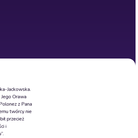
śka-Jackowska.
m. Jego Orawa
 Polonez z Pana
iemu twórcy nie
bił przecież
i i
”.