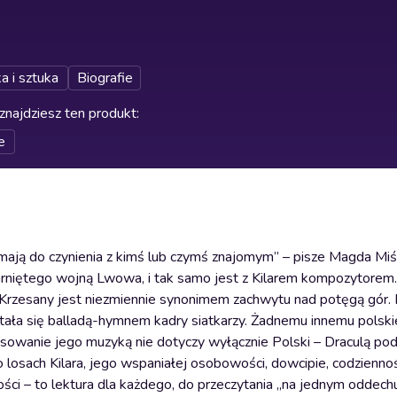
a i sztuka
Biografie
znajdziesz ten produkt
:
e
 mają do czynienia z kimś lub czymś znajomym” – pisze Magda Mi
ogarniętego wojną Lwowa, i tak samo jest z Kilarem kompozytore
, Krzesany jest niezmiennie synonimem zachwytu nad potęgą gór.
tała się balladą-hymnem kadry siatkarzy. Żadnemu innemu polsk
esowanie jego muzyką nie dotyczy wyłącznie Polski – Draculą pod
losach Kilara, jego wspaniałej osobowości, dowcipie, codziennośc
ości – to lektura dla każdego, do przeczytania „na jednym oddechu