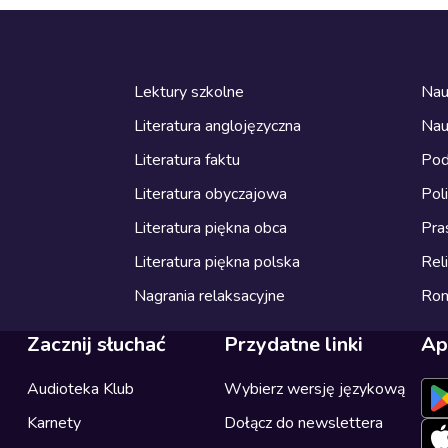
Lektury szkolne
Nau
Literatura anglojęzyczna
Nau
Literatura faktu
Pod
Literatura obyczajowa
Pol
Literatura piękna obca
Pra
Literatura piękna polska
Reli
Nagrania relaksacyjne
Ro
Zacznij słuchać
Przydatne linki
Ap
Audioteka Klub
Wybierz wersję językową
Karnety
Dołącz do newslettera