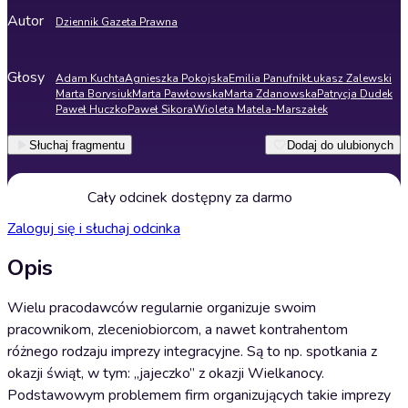
Autor
Dziennik Gazeta Prawna
Głosy
Adam Kuchta
Agnieszka Pokojska
Emilia Panufnik
Łukasz Zalewski
Marta Borysiuk
Marta Pawłowska
Marta Zdanowska
Patrycja Dudek
Paweł Huczko
Paweł Sikora
Wioleta Matela-Marszałek
Słuchaj fragmentu
Dodaj do ulubionych
Cały odcinek dostępny za darmo
Zaloguj się i słuchaj odcinka
Opis
Wielu pracodawców regularnie organizuje swoim
pracownikom, zleceniobiorcom, a nawet kontrahentom
różnego rodzaju imprezy integracyjne. Są to np. spotkania z
okazji świąt, w tym: „jajeczko” z okazji Wielkanocy.
Podstawowym problemem firm organizujących takie imprezy