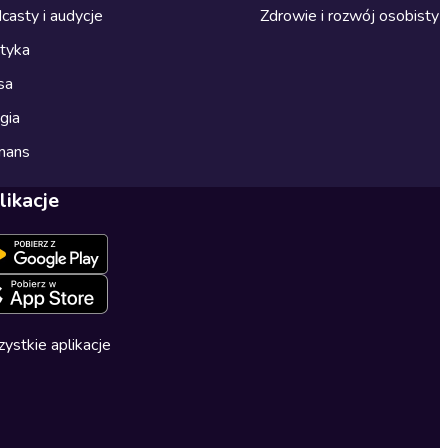
casty i audycje
Zdrowie i rozwój osobisty
ityka
sa
gia
mans
likacje
ystkie aplikacje