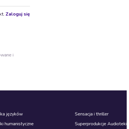
kt.
Zaloguj się
owane i
ka języków
Sensacja i thriller
ki humanistyczne
Superprodukcje Audioteki