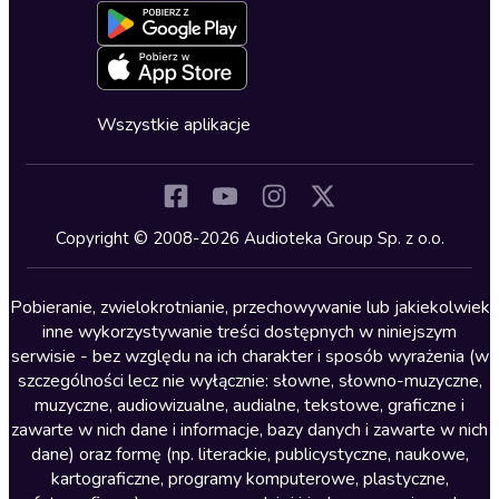
Formularz zgłaszania nielegalnych treści
Dla młodzieży
Blog
Oferta dla firm i bibliotek
Deklaracja dostępności
Erotyczne
Zapowiedzi
Fantastyka
Cykle audiobooków
Horror
Wszystkie aplikacje
Inne języki
Komedia
Kryminały
Copyright © 2008-2026 Audioteka Group Sp. z o.o.
Lektury szkolne
Literatura anglojęzyczna
Pobieranie, zwielokrotnianie, przechowywanie lub jakiekolwiek
inne wykorzystywanie treści dostępnych w niniejszym
Literatura faktu
serwisie - bez względu na ich charakter i sposób wyrażenia (w
szczególności lecz nie wyłącznie: słowne, słowno-muzyczne,
Literatura obyczajowa
muzyczne, audiowizualne, audialne, tekstowe, graficzne i
Literatura piękna obca
zawarte w nich dane i informacje, bazy danych i zawarte w nich
dane) oraz formę (np. literackie, publicystyczne, naukowe,
Literatura piękna polska
kartograficzne, programy komputerowe, plastyczne,
Nagrania relaksacyjne