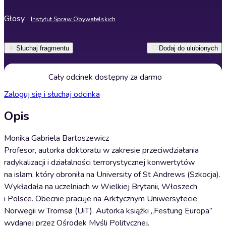
Głosy
Instytut Spraw Obywatelskich
Słuchaj fragmentu
Dodaj do ulubionych
Cały odcinek dostępny za darmo
Zaloguj się i słuchaj odcinka
Opis
Monika Gabriela Bartoszewicz
Profesor, autorka doktoratu w zakresie przeciwdziałania
radykalizacji i działalności terrorystycznej konwertytów
na islam, który obroniła na University of St Andrews (Szkocja).
Wykładała na uczelniach w Wielkiej Brytanii, Włoszech
i Polsce. Obecnie pracuje na Arktycznym Uniwersytecie
Norwegii w Tromsø (UiT). Autorka książki „Festung Europa”
wydanej przez Ośrodek Myśli Politycznej.