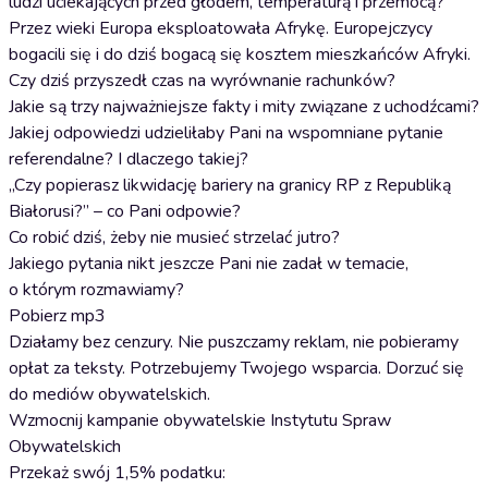
ludzi uciekających przed głodem, temperaturą i przemocą?
Przez wieki Europa eksploatowała Afrykę. Europejczycy
bogacili się i do dziś bogacą się kosztem mieszkańców Afryki.
Czy dziś przyszedł czas na wyrównanie rachunków?
Jakie są trzy najważniejsze fakty i mity związane z uchodźcami?
Jakiej odpowiedzi udzieliłaby Pani na wspomniane pytanie
referendalne? I dlaczego takiej?
„Czy popierasz likwidację bariery na granicy RP z Republiką
Białorusi?” – co Pani odpowie?
Co robić dziś, żeby nie musieć strzelać jutro?
Jakiego pytania nikt jeszcze Pani nie zadał w temacie,
o którym rozmawiamy?
Pobierz mp3
Działamy bez cenzury. Nie puszczamy reklam, nie pobieramy
opłat za teksty. Potrzebujemy Twojego wsparcia. Dorzuć się
do mediów obywatelskich.
Wzmocnij kampanie obywatelskie Instytutu Spraw
Obywatelskich
Przekaż swój 1,5% podatku: