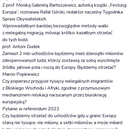
Z prof. Moniką Gabrielą Bartoszewicz, autorką książki „Festung
Europa”, rozmawia Rafał Górski, redaktor naczelny Tygodnika
Spraw Obywatelskich.
Wprowadziłbym bardziej bezwzględne metody walki
z nielegalną migracją, mówiąc krótko: kazałbym strzelać
do tych łodzi.
prof. Antoni Dudek
Zamiast 2 mln uchodźców będziemy mieli dziesiątki milionów
zdesperowanych ludzi, którzy zostawią za sobą wyschnięte
źródła, jałowe pola i ruszą do Europy. Będziemy strzelać?
Marcin Popkiewicz
Czy popierasz przyjęcie tysięcy nielegalnych imigrantów
z Bliskiego Wschodu i Afryki, zgodnie z przymusowym
mechanizmem relokacji narzucanym przez biurokrację
europejską?
Pytanie w referendum 2023
Czy będziemy strzelać do uchodźców gdy u granic Europy
staną nie tysiące, nie miliony, a setki milionów, a może miliard