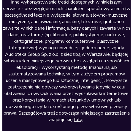
inne wykorzystywanie treści dostępnych w niniejszym
Literatura faktu
serwisie - bez względu na ich charakter i sposób wyrażenia (w
szczególności lecz nie wyłącznie: słowne, słowno-muzyczne,
Literatura obyczajowa
muzyczne, audiowizualne, audialne, tekstowe, graficzne i
Literatura piękna obca
zawarte w nich dane i informacje, bazy danych i zawarte w nich
dane) oraz formę (np. literackie, publicystyczne, naukowe,
Literatura piękna polska
kartograficzne, programy komputerowe, plastyczne,
Nagrania relaksacyjne
fotograficzne) wymaga uprzedniej i jednoznacznej zgody
Audioteka Group Sp. z o.o. z siedzibą w Warszawie, będącej
Nauka języków
właścicielem niniejszego serwisu, bez względu na sposób ich
Nauki humanistyczne
eksploracji i wykorzystaną metodę (manualną lub
zautomatyzowaną technikę, w tym z użyciem programów
Podcasty i audycje
uczenia maszynowego lub sztucznej inteligencji). Powyższe
Polityka
zastrzeżenie nie dotyczy wykorzystywania jedynie w celu
ułatwienia ich wyszukiwania przez wyszukiwarki internetowe
Prasa
oraz korzystania w ramach stosunków umownych lub
Religia
dozwolonego użytku określonego przez właściwe przepisy
prawa. Szczegółowa treść dotycząca niniejszego zastrzeżenia
Romans
znajduje się
tutaj
.
Sensacja i thriller