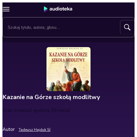
Kazanie na Górze szkołą modlitwy
Czas trwania
3 godziny 39 minut
Autor
Tadeusz Hajduk SJ