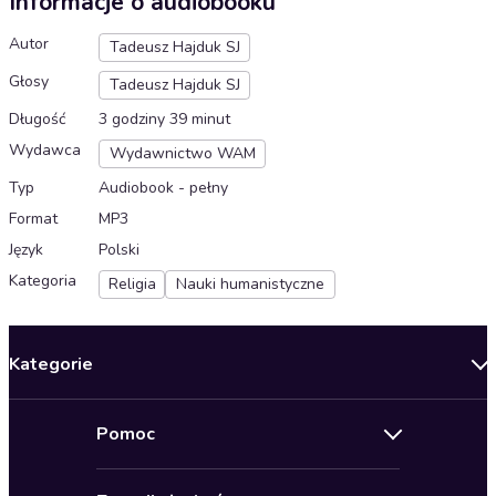
Informacje o audiobooku
Autor
Tadeusz Hajduk SJ
Głosy
Tadeusz Hajduk SJ
Długość
3 godziny 39 minut
Wydawca
Wydawnictwo WAM
Typ
Audiobook - pełny
Format
MP3
Język
Polski
Kategoria
Religia
Nauki humanistyczne
Kategorie
Nowości
Pomoc
Oferty specjalne
Kontakt
Bestsellery