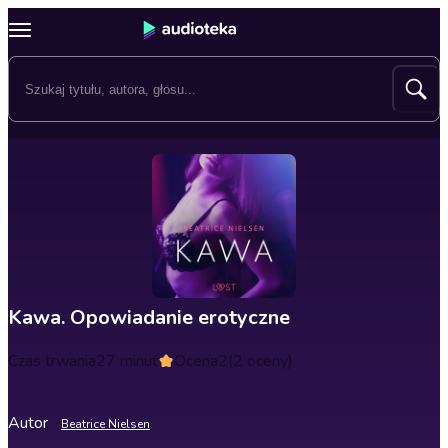
Kawa. Opowiadanie erotyczne
Czas trwania
27 minut
Ocena
2
(2 oceny)
Autor
Beatrice Nielsen