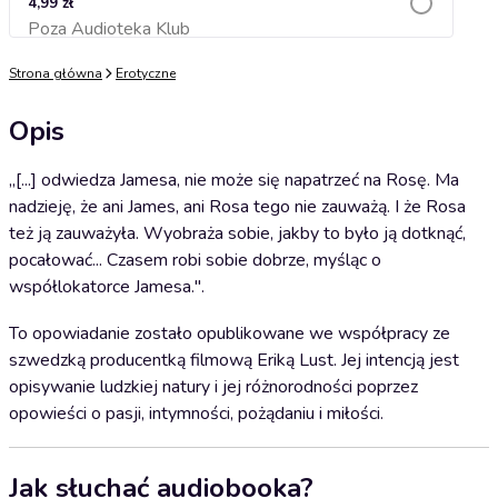
4,99 zł
Poza Audioteka Klub
Dodaj do koszyka
Strona główna
Erotyczne
Opis
„[...] odwiedza Jamesa, nie może się napatrzeć na Rosę. Ma
nadzieję, że ani James, ani Rosa tego nie zauważą. I że Rosa
też ją zauważyła. Wyobraża sobie, jakby to było ją dotknąć,
pocałować... Czasem robi sobie dobrze, myśląc o
współlokatorce Jamesa.".
To opowiadanie zostało opublikowane we współpracy ze
szwedzką producentką filmową Eriką Lust. Jej intencją jest
opisywanie ludzkiej natury i jej różnorodności poprzez
opowieści o pasji, intymności, pożądaniu i miłości.
Jak słuchać audiobooka?