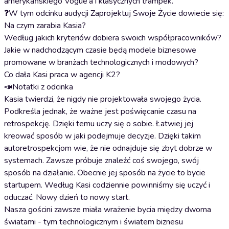
amerykańskiego Vogue'a i klasycznych trampek.
❓W tym odcinku audycji Zaprojektuj Swoje Życie dowiecie się:
Na czym zarabia Kasia?
Według jakich kryteriów dobiera swoich współpracowników?
Jakie w nadchodzącym czasie będą modele biznesowe
promowane w branżach technologicznych i modowych?
Co dała Kasi praca w agencji K2?
📣Notatki z odcinka
Kasia twierdzi, że nigdy nie projektowała swojego życia.
Podkreśla jednak, że ważne jest poświęcanie czasu na
retrospekcję. Dzięki temu uczy się o sobie. Łatwiej jej
kreować sposób w jaki podejmuje decyzje. Dzięki takim
autoretrospekcjom wie, że nie odnajduje się zbyt dobrze w
systemach. Zawsze próbuje znaleźć coś swojego, swój
sposób na działanie. Obecnie jej sposób na życie to bycie
startupem. Według Kasi codziennie powinniśmy się uczyć i
oduczać. Nowy dzień to nowy start.
Nasza gościni zawsze miała wrażenie bycia między dwoma
światami - tym technologicznym i światem biznesu