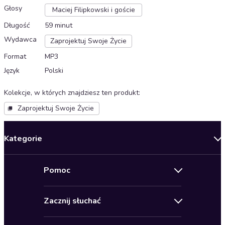
Głosy
Maciej Filipkowski i goście
Długość
59 minut
Wydawca
Zaprojektuj Swoje Życie
Format
MP3
Język
Polski
Kolekcje, w których znajdziesz ten produkt
:
Zaprojektuj Swoje Życie
Kategorie
Nowości
Pomoc
Oferty specjalne
Kontakt
Bestsellery
Zacznij słuchać
Pomoc
Audioseriale
Audioteka Klub