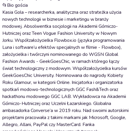
📂Bio gościa
Kasia Gola – researcherka, analityczna oraz strateżka użycia
nowych technologii w biznesie i marketingu w branży
modowej. Absolwentka socjologii na Akademii Górniczo-
Hutniczej oraz Teen Vogue Fashion University w Nowym
Jorku. Współzałożycielka Flowbox.io (języka programowania
Luna i software’u efektów specjalnych w filmie - Flowbox),
założycielka i twórczyni nominowanego do WGSN Global
Fashion Awards - GeekGoesChic, w ramach którego łączy
świat technologiczny z modowym. Współzałożycielka kursów
GeekGoesChic University. Nominowana do nagrody Kobiety
Roku Glamour, w kategorii Online. Inicjatorka i organizatorka
spotkań modowo-technologicznych GGC Fash&Tech oraz
hackathonu modowego GGC LAB. Wykładowca na Akademii
Górniczo-Hutniczej oraz Uczelni Łazarskiego. Globalna
ambasadorka Converse’a w 2019 roku. Nad swoimi autorskimi
projektami pracowała z takimi markami jak Microsoft, Google,
Allegro, Allani, PayPal czy MasterCard. Fanka