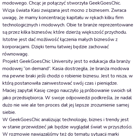
modowego. Chcąc je połączyć stworzyła GeekGoesChic.
Wizja świata Kasi związana jest mocno z biznesem. Zwraca
uwagę, że mamy koncentrację kapitału w rękach kilku firm
technologicznych i modowych. Obie te branże reprezentowane
są przez kilka biznesów, które dzierżą większość przychodu.
Istotne jest dać możliwość łączenia małych biznesów z
korporacjami. Dzięki temu łatwiej będzie zachować
równowagę.
Projekt GeekGoesChic University jest to edukacja dla branży
modowej “on demand”. Kasia dostrzegła, że branża modowa
ma pewne braki jeśli chodzi o robienie biznesu. Jest to nisza, w
którą postanowiła zainwestować swój czas i pieniądze.
Maciej zapytał Kasię czego nauczyło ją próbowanie swoich sił
jako przedsiębiorca. W swoje odpowiedzi podkreśla, że nadal
dużo nie wie ale ten proces dał jej lepsze zrozumienie samej
siebie.
W GeekGoesChic analizując technologię, biznes i trendy jest
w stanie przewidzieć jak będzie wyglądał świat w przyszłości.
W rozmowie nawiązaliśmy też do tematu sytuacji marki