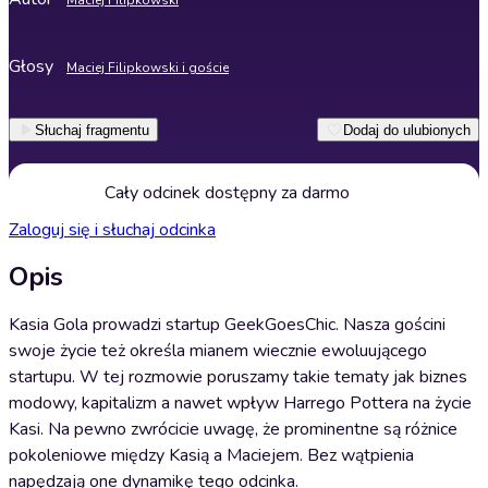
Maciej Filipkowski
Głosy
Maciej Filipkowski i goście
Słuchaj fragmentu
Dodaj do ulubionych
Cały odcinek dostępny za darmo
Zaloguj się i słuchaj odcinka
Opis
Kasia Gola prowadzi startup GeekGoesChic. Nasza gościni
swoje życie też określa mianem wiecznie ewoluującego
startupu. W tej rozmowie poruszamy takie tematy jak biznes
modowy, kapitalizm a nawet wpływ Harrego Pottera na życie
Kasi. Na pewno zwrócicie uwagę, że prominentne są różnice
pokoleniowe między Kasią a Maciejem. Bez wątpienia
napędzają one dynamikę tego odcinka.