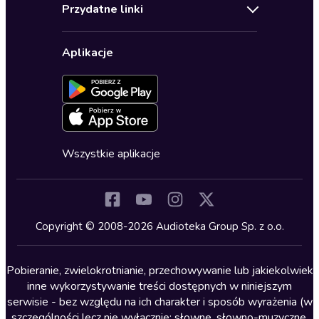
Regulamin
Biografie
Przydatne linki
Karnety
Polityka prywatności
Biznes, marketing, ekonomia
Wybierz wersję językową
Karty upominkowe
Ustawienia prywatności
Dla dzieci
Aplikacje
Dołącz do newslettera
Aktywuj kartę
Formularz zgłaszania nielegalnych treści
Dla młodzieży
Blog
Oferta dla firm i bibliotek
Deklaracja dostępności
Erotyczne
Zapowiedzi
Fantastyka
Cykle audiobooków
Horror
Wszystkie aplikacje
Inne języki
Komedia
Kryminały
Copyright © 2008-2026 Audioteka Group Sp. z o.o.
Lektury szkolne
Literatura anglojęzyczna
Pobieranie, zwielokrotnianie, przechowywanie lub jakiekolwiek
inne wykorzystywanie treści dostępnych w niniejszym
Literatura faktu
serwisie - bez względu na ich charakter i sposób wyrażenia (w
szczególności lecz nie wyłącznie: słowne, słowno-muzyczne,