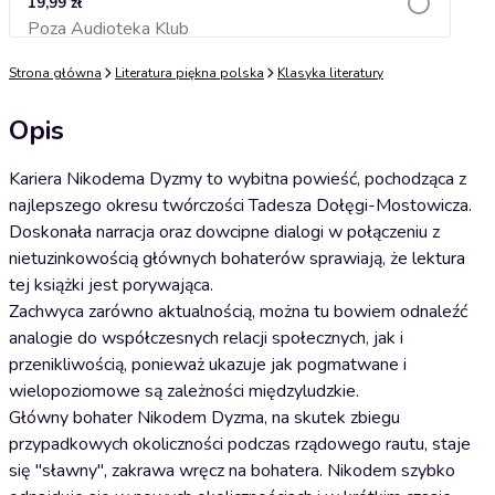
19,99 zł
Poza Audioteka Klub
Dodaj do koszyka
Strona główna
Literatura piękna polska
Klasyka literatury
Opis
Kariera Nikodema Dyzmy to wybitna powieść, pochodząca z
najlepszego okresu twórczości Tadesza Dołęgi-Mostowicza.
Doskonała narracja oraz dowcipne dialogi w połączeniu z
nietuzinkowością głównych bohaterów sprawiają, że lektura
tej książki jest porywająca.
Zachwyca zarówno aktualnością, można tu bowiem odnaleźć
analogie do współczesnych relacji społecznych, jak i
przenikliwością, ponieważ ukazuje jak pogmatwane i
wielopoziomowe są zależności międzyludzkie.
Główny bohater Nikodem Dyzma, na skutek zbiegu
przypadkowych okoliczności podczas rządowego rautu, staje
się "sławny", zakrawa wręcz na bohatera. Nikodem szybko