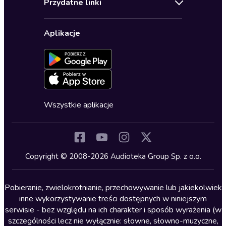
Przydatne linki
Karnety
Polityka prywatności
Biznes, marketing, ekonomia
Wybierz wersję językową
Karty upominkowe
Ustawienia prywatności
Dla dzieci
Aplikacje
Dołącz do newslettera
Aktywuj kartę
Formularz zgłaszania nielegalnych treści
Dla młodzieży
Blog
Oferta dla firm i bibliotek
Deklaracja dostępności
Erotyczne
Zapowiedzi
Fantastyka
Cykle audiobooków
Horror
Wszystkie aplikacje
Inne języki
Komedia
Kryminały
Copyright © 2008-2026 Audioteka Group Sp. z o.o.
Lektury szkolne
Literatura anglojęzyczna
Pobieranie, zwielokrotnianie, przechowywanie lub jakiekolwiek
inne wykorzystywanie treści dostępnych w niniejszym
Literatura faktu
serwisie - bez względu na ich charakter i sposób wyrażenia (w
szczególności lecz nie wyłącznie: słowne, słowno-muzyczne,
Literatura obyczajowa