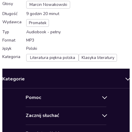
Głosy
Marcin Nowakowski
Długość
9 godzin 20 minut
Wydawca
Promatek
Typ
Audiobook - pełny
Format
MP3
Język
Polski
Kategoria
Literatura piękna polska
Klasyka literatury
Kategorie
Nowości
Pomoc
Oferty specjalne
Kontakt
Bestsellery
Zacznij słuchać
Pomoc
Audioseriale
Audioteka Klub
Regulamin
Biografie