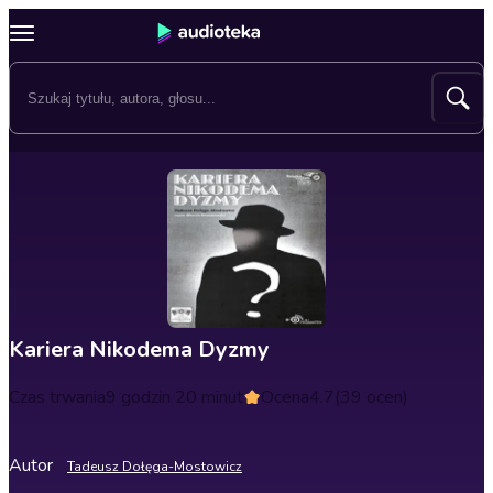
Kariera Nikodema Dyzmy
Czas trwania
9 godzin 20 minut
Ocena
4.7
(39 ocen)
Autor
Tadeusz Dołęga-Mostowicz