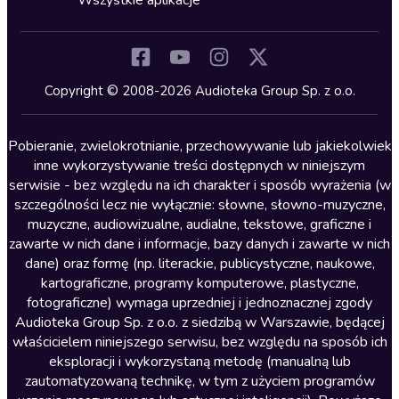
Wszystkie aplikacje
Inne języki
Komedia
Kryminały
Copyright © 2008-2026 Audioteka Group Sp. z o.o.
Lektury szkolne
Literatura anglojęzyczna
Pobieranie, zwielokrotnianie, przechowywanie lub jakiekolwiek
inne wykorzystywanie treści dostępnych w niniejszym
Literatura faktu
serwisie - bez względu na ich charakter i sposób wyrażenia (w
szczególności lecz nie wyłącznie: słowne, słowno-muzyczne,
Literatura obyczajowa
muzyczne, audiowizualne, audialne, tekstowe, graficzne i
Literatura piękna obca
zawarte w nich dane i informacje, bazy danych i zawarte w nich
dane) oraz formę (np. literackie, publicystyczne, naukowe,
Literatura piękna polska
kartograficzne, programy komputerowe, plastyczne,
Nagrania relaksacyjne
fotograficzne) wymaga uprzedniej i jednoznacznej zgody
Audioteka Group Sp. z o.o. z siedzibą w Warszawie, będącej
Nauka języków
właścicielem niniejszego serwisu, bez względu na sposób ich
Nauki humanistyczne
eksploracji i wykorzystaną metodę (manualną lub
zautomatyzowaną technikę, w tym z użyciem programów
Podcasty i audycje