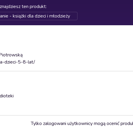
znajdziesz ten produkt
:
ie - książki dla dzieci i młodzieży
 Piotrowską
a-dzieci-5-8-lat/
dioteki
Tylko zalogowani użytkownicy mogą ocenić produ