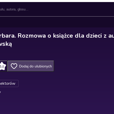
bara. Rozmowa o książce dla dzieci z a
owską
Dodaj do ulubionych
5,0
lektorów
y