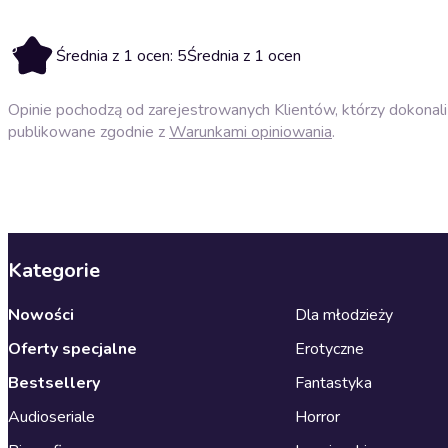
5
Średnia z 1 ocen: 5
Średnia z 1 ocen
Opinie pochodzą od zarejestrowanych Klientów, którzy dokonali 
publikowane zgodnie z
Warunkami opiniowania
.
Kategorie
Nowości
Dla młodzieży
Oferty specjalne
Erotyczne
Bestsellery
Fantastyka
Audioseriale
Horror