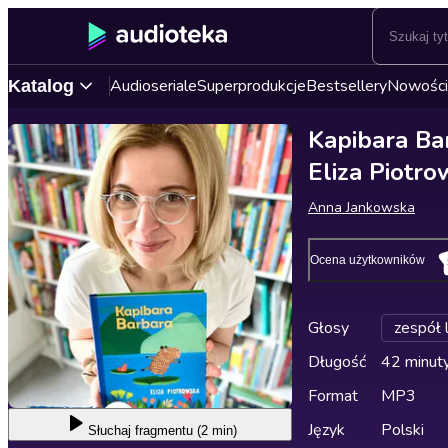
Audioseriale
Superprodukcje
Bestsellery
Nowości
Katalog
Kapibara Bar
Eliza Piotr
Anna Jankowska
Ocena użytkowników
Głosy
zespół 
Długość
42 minut
Format
MP3
Język
Polski
Słuchaj
fragmentu (2 min)