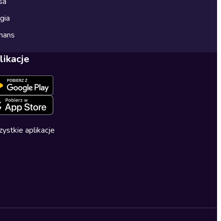
sa
gia
mans
likacje
ystkie aplikacje