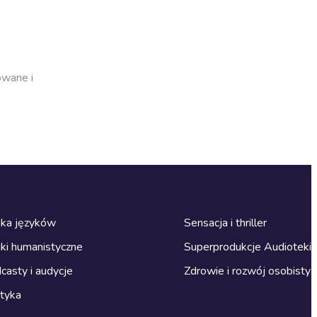
owane i
ka języków
Sensacja i thriller
ki humanistyczne
Superprodukcje Audioteki
casty i audycje
Zdrowie i rozwój osobisty
ityka