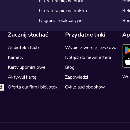
Literatura piękna obca
Pra
Literatura piękna polska
Reli
Nagrania relaksacyjne
Ro
Zacznij słuchać
Przydatne linki
Ap
Audioteka Klub
Wybierz wersję językową
Karnety
Dołącz do newslettera
Karty upominkowe
Blog
Wsz
Aktywuj kartę
Zapowiedzi
Oferta dla firm i bibliotek
Cykle audiobooków
i