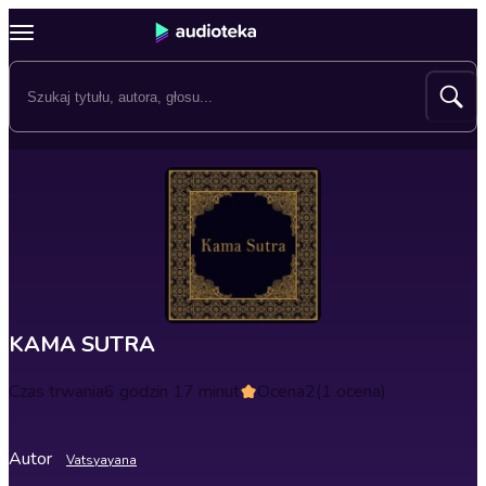
KAMA SUTRA
Czas trwania
6 godzin 17 minut
Ocena
2
(1 ocena)
Autor
Vatsyayana