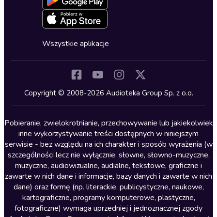
Oferta dla firm i bibliotek
Deklaracja dostępności
Erotyczne
Zapowiedzi
Fantastyka
Cykle audiobooków
Horror
Wszystkie aplikacje
Inne języki
Komedia
Kryminały
Copyright © 2008-2026 Audioteka Group Sp. z o.o.
Lektury szkolne
Literatura anglojęzyczna
Pobieranie, zwielokrotnianie, przechowywanie lub jakiekolwiek
inne wykorzystywanie treści dostępnych w niniejszym
Literatura faktu
serwisie - bez względu na ich charakter i sposób wyrażenia (w
szczególności lecz nie wyłącznie: słowne, słowno-muzyczne,
Literatura obyczajowa
muzyczne, audiowizualne, audialne, tekstowe, graficzne i
Literatura piękna obca
zawarte w nich dane i informacje, bazy danych i zawarte w nich
dane) oraz formę (np. literackie, publicystyczne, naukowe,
Literatura piękna polska
kartograficzne, programy komputerowe, plastyczne,
Nagrania relaksacyjne
fotograficzne) wymaga uprzedniej i jednoznacznej zgody