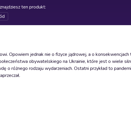
znajdziesz ten produkt
:
ód
i. Opowiem jednak nie o fizyce jądrowej, a o konsekwencjach te
ołeczeństwa obywatelskiego na Ukrainie, które jest o wiele siln
awdę o różnego rodzaju wydarzeniach. Ostatni przykład to pandem
zaprzeczał.