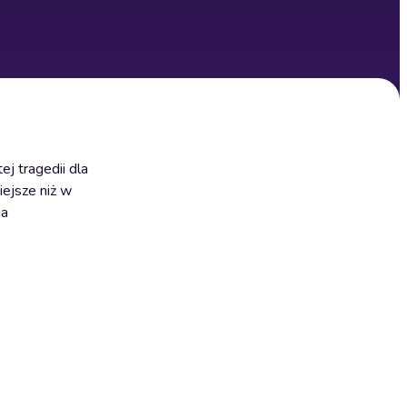
j tragedii dla
iejsze niż w
ia