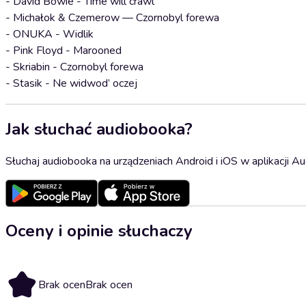
- David Bowie - Time will crawl
- Michałok & Czemerow — Czornobyl forewa
- ONUKA - Widlik
- Pink Floyd - Marooned
- Skriabin - Czornobyl forewa
- Stasik - Ne widwod’ oczej
Jak słuchać audiobooka?
Słuchaj audiobooka na urządzeniach Android i iOS w aplikacji Au
Oceny i opinie słuchaczy
Brak ocen
Brak ocen