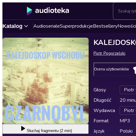
Audioseriale
Superprodukcje
Bestsellery
Nowości
Katalog
KALEJDOSK
Piotr Pogorzelski
Ocena użytkowników
Głosy
Piotr
Długość
20 min
Wydawca
Piotr
Format
MP3
Język
Polski
Słuchaj
fragmentu (2 min)