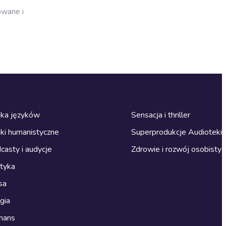
owane i
ka języków
Sensacja i thriller
ki humanistyczne
Superprodukcje Audioteki
casty i audycje
Zdrowie i rozwój osobisty
ityka
sa
gia
mans