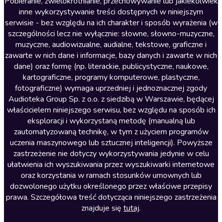
Literatura anglojęzyczna
Pobieranie, zwielokrotnianie, przechowywanie lub jakiekolwiek
inne wykorzystywanie treści dostępnych w niniejszym
Literatura faktu
serwisie - bez względu na ich charakter i sposób wyrażenia (w
szczególności lecz nie wyłącznie: słowne, słowno-muzyczne,
Literatura obyczajowa
muzyczne, audiowizualne, audialne, tekstowe, graficzne i
Literatura piękna obca
zawarte w nich dane i informacje, bazy danych i zawarte w nich
dane) oraz formę (np. literackie, publicystyczne, naukowe,
Literatura piękna polska
kartograficzne, programy komputerowe, plastyczne,
Nagrania relaksacyjne
fotograficzne) wymaga uprzedniej i jednoznacznej zgody
Audioteka Group Sp. z o.o. z siedzibą w Warszawie, będącej
Nauka języków
właścicielem niniejszego serwisu, bez względu na sposób ich
Nauki humanistyczne
eksploracji i wykorzystaną metodę (manualną lub
zautomatyzowaną technikę, w tym z użyciem programów
Podcasty i audycje
uczenia maszynowego lub sztucznej inteligencji). Powyższe
Polityka
zastrzeżenie nie dotyczy wykorzystywania jedynie w celu
ułatwienia ich wyszukiwania przez wyszukiwarki internetowe
Prasa
oraz korzystania w ramach stosunków umownych lub
Religia
dozwolonego użytku określonego przez właściwe przepisy
prawa. Szczegółowa treść dotycząca niniejszego zastrzeżenia
Romans
znajduje się
tutaj
.
Sensacja i thriller