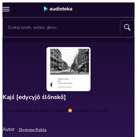
Kajś [edycyjŏ ślōnskŏ]
Czas trwania
9 godzin 17 minut
Ocena
5
(4 oceny)
Autor
Zbigniew Rokita