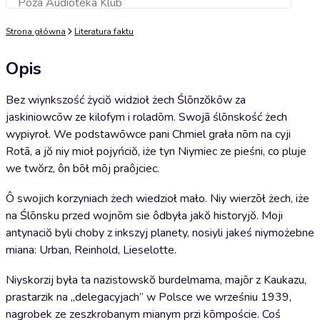
Poza Audioteka Klub
Dodaj do koszyka
Strona główna
Literatura faktu
Opis
Bez wiynkszość życiŏ widzioł żech Ślōnzŏkōw za
jaskiniowcōw ze kilofym i roladōm. Swojã ślōnskość żech
wypiyroł. We podstawōwce pani Chmiel grała nōm na cyji
Rotã, a jŏ niy mioł pojyńciŏ, iże tyn Niymiec ze pieśni, co pluje
we twŏrz, ôn bōł mōj praôjciec.
Ô swojich korzyniach żech wiedzioł mało. Niy wierzōł żech, iże
na Ślōnsku przed wojnōm sie ôdbyła jakŏ historyjŏ. Moji
antynaciŏ byli choby z inkszyj planety, nosiyli jakeś niymożebne
miana: Urban, Reinhold, Lieselotte.
Niyskorzij była ta nazistowskŏ burdelmama, majōr z Kaukazu,
prastarzik na „delegacyjach” w Polsce we wrześniu 1939,
nagrobek ze zeszkrobanym mianym przi kōmpoście. Coś