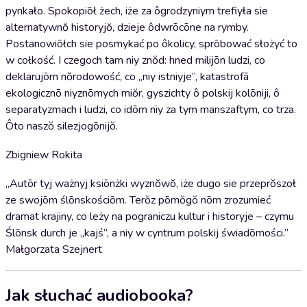
pynkało. Spokopiōł żech, iże za ôgrodzyniym trefiyła sie
alternatywnŏ historyjŏ, dzieje ôdwrōcōne na rymby.
Postanowiōłch sie posmykać po ôkolicy, sprōbować słożyć to
w cołkość. I czegoch tam niy znŏd: hned milijōn ludzi, co
deklarujōm nŏrodowość, co „niy istniyje”, katastrofã
ekologicznõ niyznōmych miŏr, gyszichty ô polskij kolōniji, ô
separatyzmach i ludzi, co idōm niy za tym manszaftym, co trza.
Ôto naszŏ silezjogōnijŏ.
Zbigniew Rokita
„Autōr tyj ważnyj ksiōnżki wyznŏwŏ, iże dugo sie przeprŏszoł
ze swojōm ślōnskościōm. Terŏz pōmŏgŏ nōm zrozumieć
dramat krajiny, co leży na pograniczu kultur i historyje – czymu
Ślōnsk durch je „kajś”, a niy w cyntrum polskij świadōmości.”
Małgorzata Szejnert
Jak słuchać audiobooka?