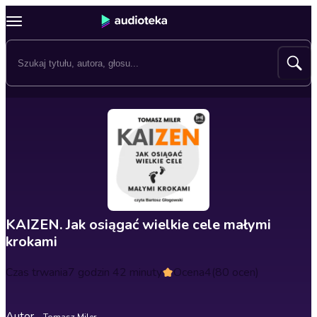
KAIZEN. Jak osiągać wielkie cele małymi
krokami
Czas trwania
7 godzin 42 minuty
Ocena
4
(80 ocen)
Autor