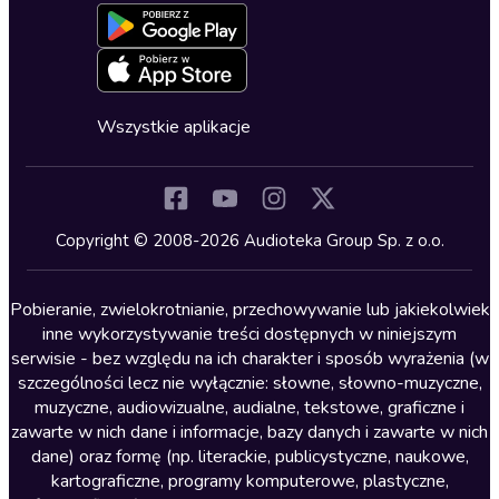
Formularz zgłaszania nielegalnych treści
Dla młodzieży
Blog
Oferta dla firm i bibliotek
Deklaracja dostępności
Erotyczne
Zapowiedzi
Fantastyka
Cykle audiobooków
Horror
Wszystkie aplikacje
Inne języki
Komedia
Kryminały
Copyright © 2008-2026 Audioteka Group Sp. z o.o.
Lektury szkolne
Literatura anglojęzyczna
Pobieranie, zwielokrotnianie, przechowywanie lub jakiekolwiek
inne wykorzystywanie treści dostępnych w niniejszym
Literatura faktu
serwisie - bez względu na ich charakter i sposób wyrażenia (w
szczególności lecz nie wyłącznie: słowne, słowno-muzyczne,
Literatura obyczajowa
muzyczne, audiowizualne, audialne, tekstowe, graficzne i
Literatura piękna obca
zawarte w nich dane i informacje, bazy danych i zawarte w nich
dane) oraz formę (np. literackie, publicystyczne, naukowe,
Literatura piękna polska
kartograficzne, programy komputerowe, plastyczne,