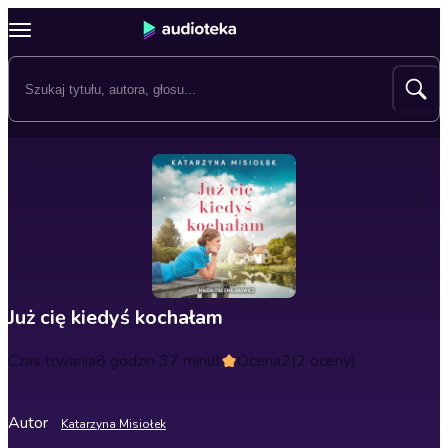
Już cię kiedyś kochałam
Czas trwania
8 godzin 37 minut
Ocena
2
(2 oceny)
Autor
Katarzyna Misiołek