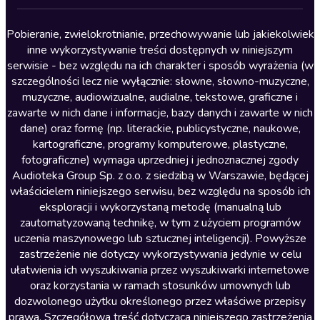
Lektury szkolne
Literatura anglojęzyczna
Pobieranie, zwielokrotnianie, przechowywanie lub jakiekolwiek
inne wykorzystywanie treści dostępnych w niniejszym
Literatura faktu
serwisie - bez względu na ich charakter i sposób wyrażenia (w
szczególności lecz nie wyłącznie: słowne, słowno-muzyczne,
Literatura obyczajowa
muzyczne, audiowizualne, audialne, tekstowe, graficzne i
Literatura piękna obca
zawarte w nich dane i informacje, bazy danych i zawarte w nich
dane) oraz formę (np. literackie, publicystyczne, naukowe,
Literatura piękna polska
kartograficzne, programy komputerowe, plastyczne,
Nagrania relaksacyjne
fotograficzne) wymaga uprzedniej i jednoznacznej zgody
Audioteka Group Sp. z o.o. z siedzibą w Warszawie, będącej
Nauka języków
właścicielem niniejszego serwisu, bez względu na sposób ich
Nauki humanistyczne
eksploracji i wykorzystaną metodę (manualną lub
zautomatyzowaną technikę, w tym z użyciem programów
Podcasty i audycje
uczenia maszynowego lub sztucznej inteligencji). Powyższe
Polityka
zastrzeżenie nie dotyczy wykorzystywania jedynie w celu
ułatwienia ich wyszukiwania przez wyszukiwarki internetowe
Prasa
oraz korzystania w ramach stosunków umownych lub
Religia
dozwolonego użytku określonego przez właściwe przepisy
prawa. Szczegółowa treść dotycząca niniejszego zastrzeżenia