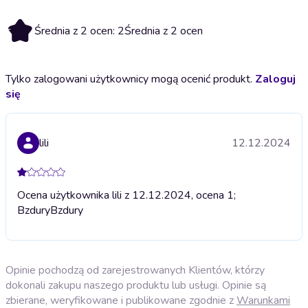
2
Średnia z 2 ocen: 2
Średnia z 2 ocen
Tylko zalogowani użytkownicy mogą ocenić produkt.
Zaloguj
się
lili
12.12.2024
Ocena użytkownika lili z 12.12.2024, ocena 1;
Bzdury
Bzdury
Opinie pochodzą od zarejestrowanych Klientów, którzy
dokonali zakupu naszego produktu lub usługi. Opinie są
zbierane, weryfikowane i publikowane zgodnie z
Warunkami