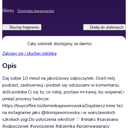
Głosy
Dominika Jaworowska
Słuchaj fragmentu
Dodaj do ulubionych
Cały odcinek dostępny za darmo
Zaloguj się i słuchaj odcinka
Opis
Daj sobie 10 minut na jakościowy odpoczynek. Oceń mój
podcast, zaobserwuj i podziel się odczuciami w komentarzu.
Jeśli podoba Ci się to, co robię, postaw mi kawę, by wspierać i
umilać procesy twórcze:
https://buycoffee.to/dominikajaworowskaZnajdziesz mnie też
na instagramie jako @domijaworowska i w warszawskich
szkołach jogi.Do usłyszenia wkrótce! ♡ #relaks #savasana
#odpoczynek #wyciszenie #drzemka #przerwawpracy