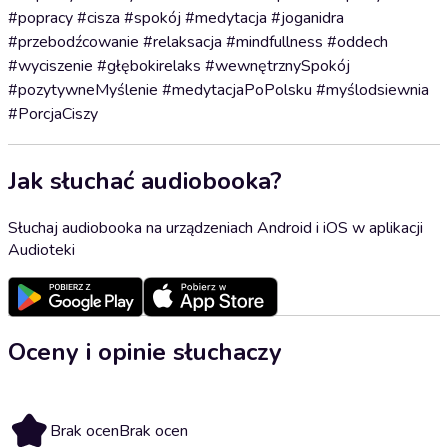
#popracy #cisza #spokój #medytacja #joganidra
#przebodźcowanie #relaksacja #mindfullness #oddech
#wyciszenie #głębokirelaks #wewnętrznySpokój
#pozytywneMyślenie #medytacjaPoPolsku #myślodsiewnia
#PorcjaCiszy
Jak słuchać audiobooka?
Słuchaj audiobooka na urządzeniach Android i iOS w aplikacji
Audioteki
Oceny i opinie słuchaczy
Brak ocen
Brak ocen