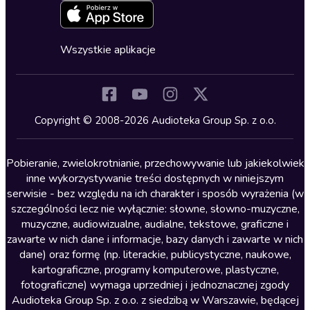
Zapowiedzi
Fantastyka
Cykle audiobooków
Horror
Wszystkie aplikacje
Inne języki
Komedia
Kryminały
Copyright © 2008-2026 Audioteka Group Sp. z o.o.
Lektury szkolne
Literatura anglojęzyczna
Pobieranie, zwielokrotnianie, przechowywanie lub jakiekolwiek
inne wykorzystywanie treści dostępnych w niniejszym
Literatura faktu
serwisie - bez względu na ich charakter i sposób wyrażenia (w
szczególności lecz nie wyłącznie: słowne, słowno-muzyczne,
Literatura obyczajowa
muzyczne, audiowizualne, audialne, tekstowe, graficzne i
Literatura piękna obca
zawarte w nich dane i informacje, bazy danych i zawarte w nich
dane) oraz formę (np. literackie, publicystyczne, naukowe,
Literatura piękna polska
kartograficzne, programy komputerowe, plastyczne,
Nagrania relaksacyjne
fotograficzne) wymaga uprzedniej i jednoznacznej zgody
Audioteka Group Sp. z o.o. z siedzibą w Warszawie, będącej
Nauka języków