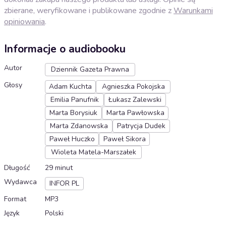
zbierane, weryfikowane i publikowane zgodnie z
Warunkami
opiniowania
.
Informacje o audiobooku
Autor
Dziennik Gazeta Prawna
Głosy
Adam Kuchta
Agnieszka Pokojska
Emilia Panufnik
Łukasz Zalewski
Marta Borysiuk
Marta Pawłowska
Marta Zdanowska
Patrycja Dudek
Paweł Huczko
Paweł Sikora
Wioleta Matela-Marszałek
Długość
29 minut
Wydawca
INFOR PL
Format
MP3
Język
Polski