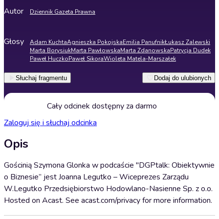
Autor
Dziennik Gazeta Prawna
Głosy
Adam Kuchta
Agnieszka Pokojska
Emilia Panufnik
Łukasz Zalewski
Marta Borysiuk
Marta Pawłowska
Marta Zdanowska
Patrycja Dudek
Paweł Huczko
Paweł Sikora
Wioleta Matela-Marszałek
Słuchaj fragmentu
Dodaj do ulubionych
Cały odcinek dostępny za darmo
Zaloguj się i słuchaj odcinka
Opis
Gościnią Szymona Glonka w podcaście "DGPtalk: Obiektywnie
o Biznesie” jest Joanna Legutko – Wiceprezes Zarządu
W.Legutko Przedsiębiorstwo Hodowlano-Nasienne Sp. z o.o.
Hosted on Acast. See acast.com/privacy for more information.