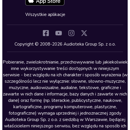
Fantastyka
Cykle audiobooków
Horror
Wszystkie aplikacje
Inne języki
Komedia
Kryminały
Copyright © 2008-2026 Audioteka Group Sp. z o.o.
Lektury szkolne
Literatura anglojęzyczna
Pobieranie, zwielokrotnianie, przechowywanie lub jakiekolwiek
inne wykorzystywanie treści dostępnych w niniejszym
Literatura faktu
serwisie - bez względu na ich charakter i sposób wyrażenia (w
szczególności lecz nie wyłącznie: słowne, słowno-muzyczne,
Literatura obyczajowa
muzyczne, audiowizualne, audialne, tekstowe, graficzne i
Literatura piękna obca
zawarte w nich dane i informacje, bazy danych i zawarte w nich
dane) oraz formę (np. literackie, publicystyczne, naukowe,
Literatura piękna polska
kartograficzne, programy komputerowe, plastyczne,
Nagrania relaksacyjne
fotograficzne) wymaga uprzedniej i jednoznacznej zgody
Audioteka Group Sp. z o.o. z siedzibą w Warszawie, będącej
Nauka języków
właścicielem niniejszego serwisu, bez względu na sposób ich