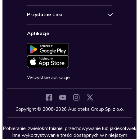
Pomoc
Audioseriale
Audioteka Klub
Regulamin
Biografie
Przydatne linki
Karnety
Polityka prywatności
Biznes, marketing, ekonomia
Wybierz wersję językową
Karty upominkowe
Ustawienia prywatności
Dla dzieci
Aplikacje
Dołącz do newslettera
Aktywuj kartę
Formularz zgłaszania nielegalnych treści
Dla młodzieży
Blog
Oferta dla firm i bibliotek
Deklaracja dostępności
Erotyczne
Zapowiedzi
Fantastyka
Cykle audiobooków
Horror
Wszystkie aplikacje
Inne języki
Komedia
Kryminały
Copyright © 2008-2026 Audioteka Group Sp. z o.o.
Lektury szkolne
Literatura anglojęzyczna
Pobieranie, zwielokrotnianie, przechowywanie lub jakiekolwiek
inne wykorzystywanie treści dostępnych w niniejszym