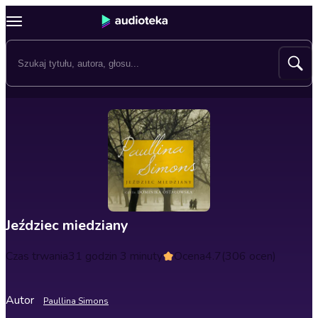
Jeździec miedziany
Czas trwania
31 godzin 3 minuty
Ocena
4.7
(306 ocen)
Autor
Paullina Simons