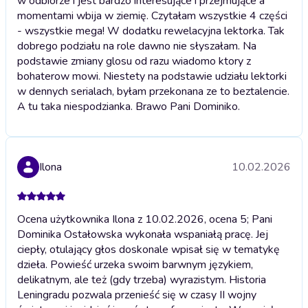
w odbiorze i jest bardzo interesujące i przejmujące a
momentami wbija w ziemię. Czytałam wszystkie 4 części
- wszystkie mega! W dodatku rewelacyjna lektorka. Tak
dobrego podziału na role dawno nie słyszałam. Na
podstawie zmiany glosu od razu wiadomo ktory z
bohaterow mowi. Niestety na podstawie udziału lektorki
w dennych serialach, byłam przekonana ze to beztalencie.
A tu taka niespodzianka. Brawo Pani Dominiko.
Ilona
10.02.2026
Ocena użytkownika Ilona z 10.02.2026, ocena 5; Pani
Dominika Ostałowska wykonała wspaniałą pracę. Jej
ciepły, otulający głos doskonale wpisał się w tematykę
dzieła. Powieść urzeka swoim barwnym językiem,
delikatnym, ale też (gdy trzeba) wyrazistym. Historia
Leningradu pozwala przenieść się w czasy II wojny