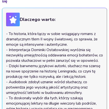
się
Dlaczego warto:
- To historia, która łączy w sobie wciągający romans z 
dramatycznym tłem II wojny światowej, co sprawia, że 
emocje są intensywne i autentyczne.

- Interpretacja Dominiki Ostałowskiej wyróżnia się 
niezwykłą umiejętnością oddawania emocji bohaterów, co 
pozwala słuchaczowi w pełni zanurzyć się w opowieści.

- Dzięki barwnemu językowi autorki, słuchacz ma szansę 
na nowe spojrzenie na historię Leningradu, co czyni tę 
produkcję nie tylko rozrywką, ale i lekcją historii.

- Audiobook zdobył uznanie wśród słuchaczy, co 
potwierdza jego wysoką jakość artystyczną oraz 
umiejętność lektorki w budowaniu atmosfery.

- To doskonały wybór dla tych, którzy szukają 
emocjonującej lektury na długie wieczory lub podróże, 
gdzie historia i uczucia splatają się w niezapomnianą 