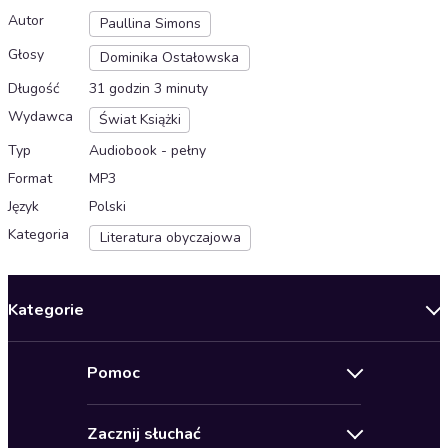
Autor
Paullina Simons
Głosy
Dominika Ostałowska
Długość
31 godzin 3 minuty
Wydawca
Świat Książki
Typ
Audiobook - pełny
Format
MP3
Język
Polski
Kategoria
Literatura obyczajowa
Kategorie
Nowości
Pomoc
Oferty specjalne
Kontakt
Bestsellery
Zacznij słuchać