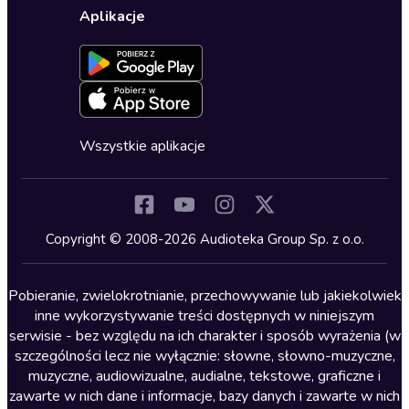
Karty upominkowe
Ustawienia prywatności
Dla dzieci
Aplikacje
Dołącz do newslettera
Aktywuj kartę
Formularz zgłaszania nielegalnych treści
Dla młodzieży
Blog
Oferta dla firm i bibliotek
Deklaracja dostępności
Erotyczne
Zapowiedzi
Fantastyka
Cykle audiobooków
Horror
Wszystkie aplikacje
Inne języki
Komedia
Kryminały
Copyright © 2008-2026 Audioteka Group Sp. z o.o.
Lektury szkolne
Literatura anglojęzyczna
Pobieranie, zwielokrotnianie, przechowywanie lub jakiekolwiek
inne wykorzystywanie treści dostępnych w niniejszym
Literatura faktu
serwisie - bez względu na ich charakter i sposób wyrażenia (w
szczególności lecz nie wyłącznie: słowne, słowno-muzyczne,
Literatura obyczajowa
muzyczne, audiowizualne, audialne, tekstowe, graficzne i
Literatura piękna obca
zawarte w nich dane i informacje, bazy danych i zawarte w nich