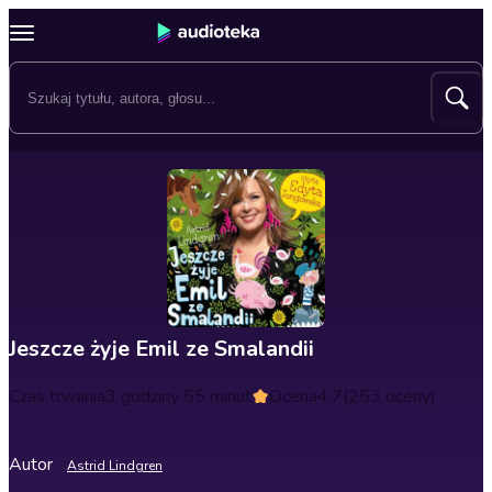
Jeszcze żyje Emil ze Smalandii
Czas trwania
3 godziny 55 minut
Ocena
4.7
(253 oceny)
Autor
Astrid Lindgren