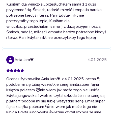
Kupiłam dla wnuczka....przesłuchałam sama :) z dużą
przyjemnością. Śmiech, radość, miłość i empatia bardzo
potrzebne kiedyś i teraz. Pani Edyta- nikt nie
przeczytałby tego lepiej.
Kupiłam dla
wnuczka....przesłuchałam sama :) z dużą przyjemnością.
Śmiech, radość, miłość i empatia bardzo potrzebne kiedyś
i teraz. Pani Edyta- nikt nie przeczytałby tego lepiej.
Ania Jaro💗
4.01.2025
Ocena użytkownika Ania Jaro💗 z 4.01.2025, ocena 5;
podoba mi się lubię wszystkie serię Emila.super fajna
książka polecam 😽nie wiem jak może tego nie lubić.a
Edyta jungowska świetnie czyta! szkoda że inne serię są
płatne💸
podoba mi się lubię wszystkie serię Emila.super
fajna książka polecam 😽nie wiem jak może tego nie
lubić.a Edyta jungowska świetnie czyta! szkoda że inne