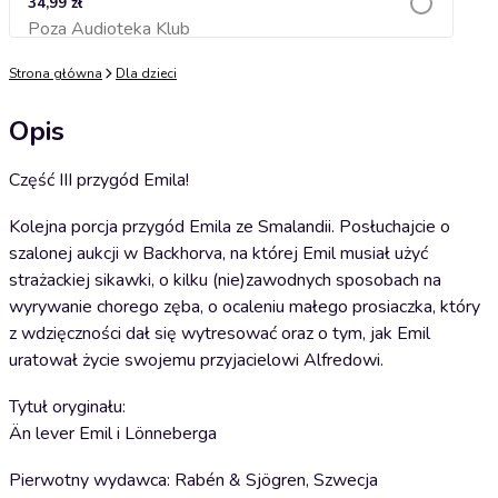
34,99 zł
Poza Audioteka Klub
Dodaj do koszyka
Strona główna
Dla dzieci
Opis
Część III przygód Emila!
Kolejna porcja przygód Emila ze Smalandii. Posłuchajcie o
szalonej aukcji w Backhorva, na której Emil musiał użyć
strażackiej sikawki, o kilku (nie)zawodnych sposobach na
wyrywanie chorego zęba, o ocaleniu małego prosiaczka, który
z wdzięczności dał się wytresować oraz o tym, jak Emil
uratował życie swojemu przyjacielowi Alfredowi.
Tytuł oryginału:
Än lever Emil i Lönneberga
Pierwotny wydawca: Rabén & Sjögren, Szwecja