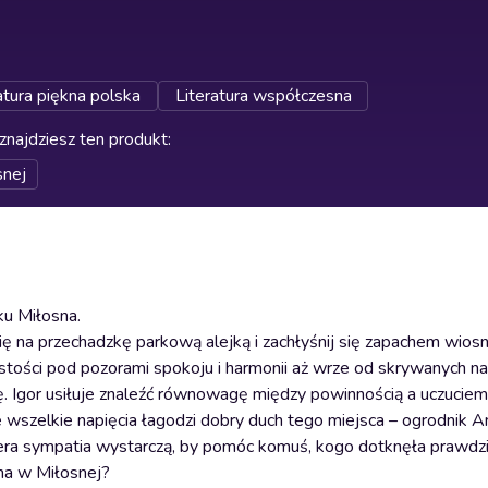
atura piękna polska
Literatura współczesna
znajdziesz ten produkt
:
nej
ku Miłosna.
 na przechadzkę parkową alejką i zachłyśnij się zapachem wiosn
stości pod pozorami spokoju i harmonii aż wrze od skrywanych n
nę. Igor usiłuje znaleźć równowagę między powinnością a uczuciem
wszelkie napięcia łagodzi dobry duch tego miejsca – ogrodnik An
czera sympatia wystarczą, by pomóc komuś, kogo dotknęła prawdz
na w Miłosnej?