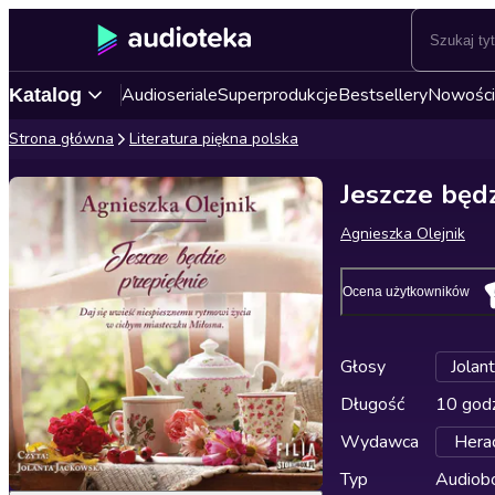
Audioseriale
Superprodukcje
Bestsellery
Nowości
Katalog
Strona główna
Literatura piękna polska
Jeszcze będz
Agnieszka Olejnik
Ocena użytkowników
Głosy
Jolan
Długość
10 godz
Wydawca
Herac
Typ
Audiobo