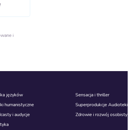
ę
owane i
ka języków
Sensacja i thriller
ki humanistyczne
Superprodukcje Audioteki
casty i audycje
Zdrowie i rozwój osobisty
ityka