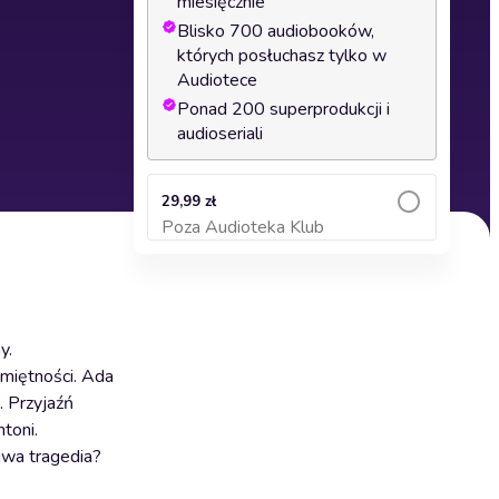
miesięcznie
Blisko 700 audiobooków,
których posłuchasz tylko w
Audiotece
Ponad 200 superprodukcji i
audioseriali
29,99 zł
Poza Audioteka Klub
Dodaj do koszyka
y.
amiętności. Ada
. Przyjaźń
toni.
iwa tragedia?