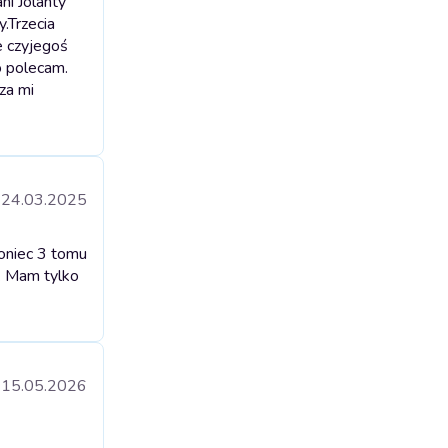
ni Jolanty
y.
Trzecia
e czyjegoś
o polecam.
za mi
24.03.2025
koniec 3 tomu
e. Mam tylko
15.05.2026