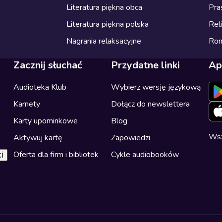
Literatura piękna obca
Pra
Literatura piękna polska
Reli
Nagrania relaksacyjne
Ro
Zacznij słuchać
Przydatne linki
Ap
Audioteka Klub
Wybierz wersję językową
Karnety
Dołącz do newslettera
Karty upominkowe
Blog
Wsz
Aktywuj kartę
Zapowiedzi
Oferta dla firm i bibliotek
Cykle audiobooków
i