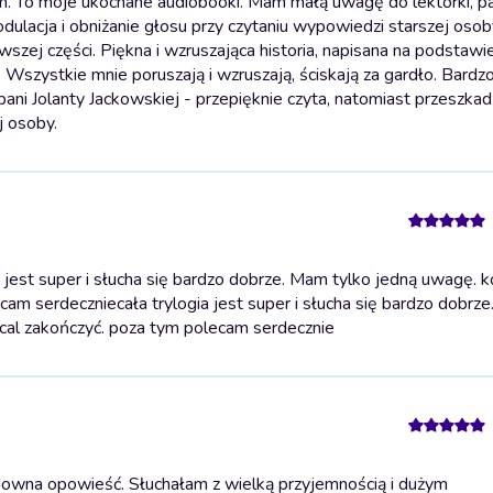
am. To moje ukochane audiobooki. Mam małą uwagę do lektorki, pa
dulacja i obniżanie głosu przy czytaniu wypowiedzi starszej osob
wszej części. Piękna i wzruszająca historia, napisana na podstawi
. Wszystkie mnie poruszają i wzruszają, ściskają za gardło. Bardz
ni Jolanty Jackowskiej - przepięknie czyta, natomiast przeszkad
j osoby.
jest super i słucha się bardzo dobrze. Mam tylko jedną uwagę. 
lecam serdecznie
cała trylogia jest super i słucha się bardzo dobrz
hcal zakończyć. poza tym polecam serdecznie
downa opowieść. Słuchałam z wielką przyjemnością i dużym