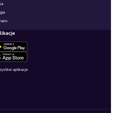
sa
gia
mans
likacje
ystkie aplikacje