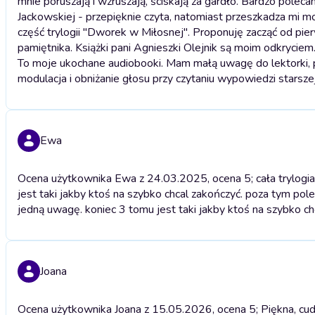
mnie poruszają i wzruszają, ściskają za gardło. Bardzo polec
Jackowskiej - przepięknie czyta, natomiast przeszkadza mi mo
część trylogii "Dworek w Miłosnej". Proponuję zacząć od pier
pamiętnika. Książki pani Agnieszki Olejnik są moim odkryciem
To moje ukochane audiobooki. Mam małą uwagę do lektorki, pa
modulacja i obniżanie głosu przy czytaniu wypowiedzi starsze
Ewa
Ocena użytkownika Ewa z 24.03.2025, ocena 5; cała trylogia 
jest taki jakby ktoś na szybko chcal zakończyć. poza tym po
jedną uwagę. koniec 3 tomu jest taki jakby ktoś na szybko c
Joana
Ocena użytkownika Joana z 15.05.2026, ocena 5; Piękna, cu