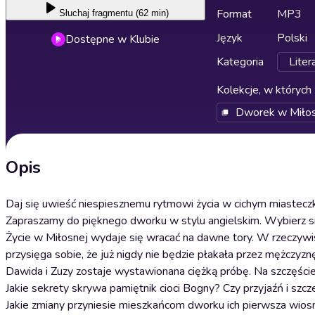
Format
MP3
Słuchaj
fragmentu (62 min)
Język
Polski
Dostępne w Klubie
Kategoria
Liter
Kolekcje, w których 
Dworek w Miłos
Opis
Daj się uwieść niespiesznemu rytmowi życia w cichym miastecz
Zapraszamy do pięknego dworku w stylu angielskim. Wybierz się
Życie w Miłosnej wydaje się wracać na dawne tory. W rzeczywi
przysięga sobie, że już nigdy nie będzie płakała przez mężczyz
Dawida i Zuzy zostaje wystawionana ciężką próbę. Na szczęście 
Jakie sekrety skrywa pamiętnik cioci Bogny? Czy przyjaźń i sz
Jakie zmiany przyniesie mieszkańcom dworku ich pierwsza wios