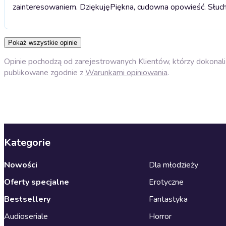
zainteresowaniem. Dziękuję
Piękna, cudowna opowieść. Słuch
Pokaż wszystkie opinie
Opinie pochodzą od zarejestrowanych Klientów, którzy dokonali 
publikowane zgodnie z
Warunkami opiniowania
.
Kategorie
Nowości
Dla młodzieży
Oferty specjalne
Erotyczne
Bestsellery
Fantastyka
Audioseriale
Horror