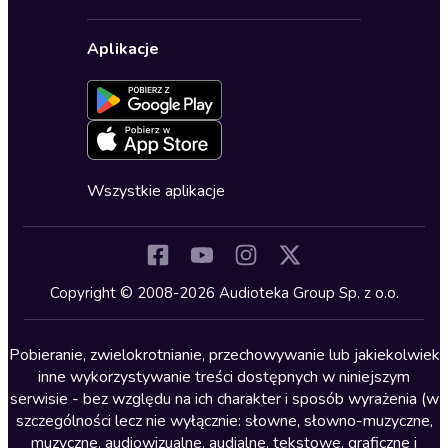
Karnety
Polityka prywatności
Biznes, marketing, ekonomia
Wybierz wersję językową
Karty upominkowe
Ustawienia prywatności
Dla dzieci
Aplikacje
Dołącz do newslettera
Aktywuj kartę
Formularz zgłaszania nielegalnych treści
Dla młodzieży
Blog
Oferta dla firm i bibliotek
Deklaracja dostępności
Erotyczne
Zapowiedzi
Fantastyka
Cykle audiobooków
Horror
Wszystkie aplikacje
Inne języki
Komedia
Kryminały
Copyright © 2008-2026 Audioteka Group Sp. z o.o.
Lektury szkolne
Literatura anglojęzyczna
Pobieranie, zwielokrotnianie, przechowywanie lub jakiekolwiek
inne wykorzystywanie treści dostępnych w niniejszym
Literatura faktu
serwisie - bez względu na ich charakter i sposób wyrażenia (w
szczególności lecz nie wyłącznie: słowne, słowno-muzyczne,
Literatura obyczajowa
muzyczne, audiowizualne, audialne, tekstowe, graficzne i