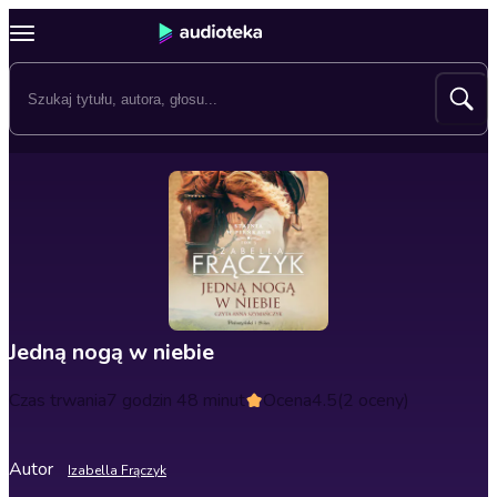
Jedną nogą w niebie
Czas trwania
7 godzin 48 minut
Ocena
4.5
(2 oceny)
Autor
Izabella Frączyk