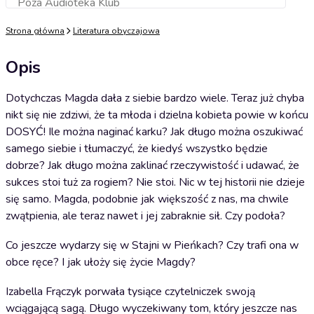
Poza Audioteka Klub
Dodaj do koszyka
Strona główna
Literatura obyczajowa
Opis
Dotychczas Magda dała z siebie bardzo wiele. Teraz już chyba
nikt się nie zdziwi, że ta młoda i dzielna kobieta powie w końcu
DOSYĆ! Ile można naginać karku? Jak długo można oszukiwać
samego siebie i tłumaczyć, że kiedyś wszystko będzie
dobrze? Jak długo można zaklinać rzeczywistość i udawać, że
sukces stoi tuż za rogiem? Nie stoi. Nic w tej historii nie dzieje
się samo. Magda, podobnie jak większość z nas, ma chwile
zwątpienia, ale teraz nawet i jej zabraknie sił. Czy podoła?
Co jeszcze wydarzy się w Stajni w Pieńkach? Czy trafi ona w
obce ręce? I jak ułoży się życie Magdy?
Izabella Frączyk porwała tysiące czytelniczek swoją
wciągającą sagą. Długo wyczekiwany tom, który jeszcze nas