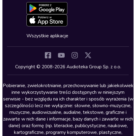
Formularz zgłaszania nielegalnych treści
Dla młodzieży
Blog
Oferta dla firm i bibliotek
Deklaracja dostępności
Erotyczne
Zapowiedzi
Fantastyka
Cykle audiobooków
Horror
Wszystkie aplikacje
Inne języki
Komedia
Kryminały
Copyright © 2008-2026 Audioteka Group Sp. z o.o.
Lektury szkolne
Literatura anglojęzyczna
Pobieranie, zwielokrotnianie, przechowywanie lub jakiekolwiek
inne wykorzystywanie treści dostępnych w niniejszym
Literatura faktu
serwisie - bez względu na ich charakter i sposób wyrażenia (w
szczególności lecz nie wyłącznie: słowne, słowno-muzyczne,
Literatura obyczajowa
muzyczne, audiowizualne, audialne, tekstowe, graficzne i
Literatura piękna obca
zawarte w nich dane i informacje, bazy danych i zawarte w nich
dane) oraz formę (np. literackie, publicystyczne, naukowe,
Literatura piękna polska
kartograficzne, programy komputerowe, plastyczne,