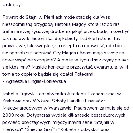
zaskoczy!
Powrót do Stajni w Pieńkach może stać się dla Was
niezapomnianą przygodą. Historia Magdy, która raz po raz
trafia na swej życiowej drodze na jakąś przeszkodę, może być
tak naprawdę historią każdej kobiety. Ludzkie historie, tak
prawdziwe, tak swojskie, są receptą na opowieść, od której
nie sposób się oderwać. Czy Magda i Adam mają szansę na
nowe wspólne szczęście? A może w życiu dziewczyny pojawi
się ktoś inny? Musicie koniecznie przeczytać, gwarantuję, w III
tomie to dopiero będzie się działo! Polecam!
- Agnieszka Lingas-Łoniewska
Izabella Frączyk - absolwentka Akademii Ekonomicznej w
Krakowie oraz Wyższej Szkoły Handlu i Finansów
Międzynarodowych w Warszawie. Pisarstwem zajmuje się od
2009 roku. Dotychczas wydała kilkanaście bestsellerowych
powieści obyczajowych, między innymi serie "Stajnia w
Pieńkach", "Śnieżna Grań" i "Kobiety z odzysku" oraz