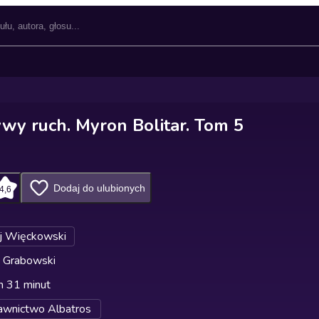
ywy ruch. Myron Bolitar. Tom 5
Dodaj do ulubionych
4,6
j Więckowski
j Grabowski
n 31 minut
wnictwo Albatros