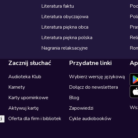
Literatura faktu
Pod
Literatura obyczajowa
Pol
Literatura piękna obca
Pra
Literatura piękna polska
Reli
Nagrania relaksacyjne
Ro
Zacznij słuchać
Przydatne linki
Ap
Audioteka Klub
Wybierz wersję językową
Karnety
Dołącz do newslettera
Karty upominkowe
Blog
Wsz
Aktywuj kartę
Zapowiedzi
Oferta dla firm i bibliotek
Cykle audiobooków
i