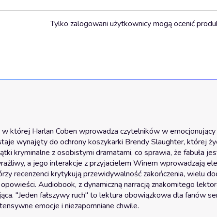
Tylko zalogowani użytkownicy mogą ocenić produ
ze, w której Harlan Coben wprowadza czytelników w emocjonujący ś
staje wynajęty do ochrony koszykarki Brendy Slaughter, której życi
tki kryminalne z osobistymi dramatami, co sprawia, że fabuła jes
 wrażliwy, a jego interakcje z przyjacielem Winem wprowadzają el
zy recenzenci krytykują przewidywalność zakończenia, wielu doc
opowieści. Audiobook, z dynamiczną narracją znakomitego lektora
jąca. "Jeden fałszywy ruch" to lektura obowiązkowa dla fanów seri
intensywne emocje i niezapomniane chwile.