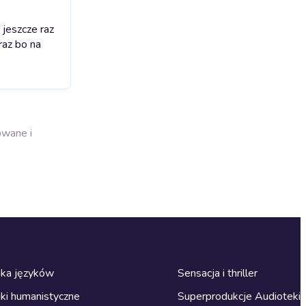
 jeszcze raz
raz bo na
owane i
ka języków
Sensacja i thriller
ki humanistyczne
Superprodukcje Audioteki