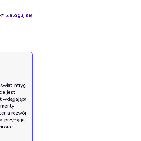
kt.
Zaloguj się
wiat intryg 
e jest 
t wciągająca 
ementy 
enia rozwój 
, przyciąga 
i oraz 