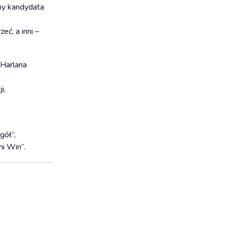
ony kandydata
ć, a inni –
 Harlana
i,
gół”,
mi Win”.