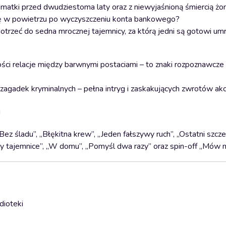
 matki przed dwudziestoma laty oraz z niewyjaśnioną śmiercią ż
 się w powietrzu po wyczyszczeniu konta bankowego?
rzeć do sedna mrocznej tajemnicy, za którą jedni są gotowi umrze
ści relacje między barwnymi postaciami – to znaki rozpoznawcze
 zagadek kryminalnych – pełna intryg i zaskakujących zwrotów akcj
!
Bez śladu”, „Błękitna krew”, „Jeden fałszywy ruch”, „Ostatni szcze
amy tajemnice”, „W domu”, „Pomyśl dwa razy” oraz spin-off „Mów 
dioteki