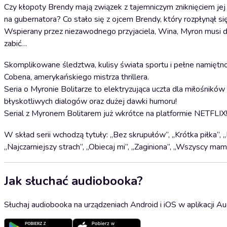
Czy kłopoty Brendy mają związek z tajemniczym zniknięciem jej
na gubernatora? Co stało się z ojcem Brendy, który rozpłynął
Wspierany przez niezawodnego przyjaciela, Wina, Myron musi dot
zabić…
Skomplikowane śledztwa, kulisy świata sportu i pełne namiętno
Cobena, amerykańskiego mistrza thrillera.
Seria o Myronie Bolitarze to elektryzująca uczta dla miłośników
błyskotliwych dialogów oraz dużej dawki humoru!
Serial z Myronem Bolitarem już wkrótce na platformie NETFLIX
W skład serii wchodzą tytuły: „Bez skrupułów”, „Krótka piłka”, „
„Najczarniejszy strach”, „Obiecaj mi”, „Zaginiona”, „Wszyscy m
Jak słuchać audiobooka?
Słuchaj audiobooka na urządzeniach Android i iOS w aplikacji Au