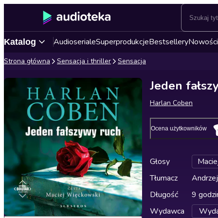
Audioseriale
Superprodukcje
Bestsellery
Nowości
Katalog
Strona główna
Sensacja i thriller
Sensacja
Jeden fałsz
Harlan Coben
Ocena użytkowników
Głosy
Macie
Tłumacz
Andrze
Długość
9 godzi
Wydawca
Wyda