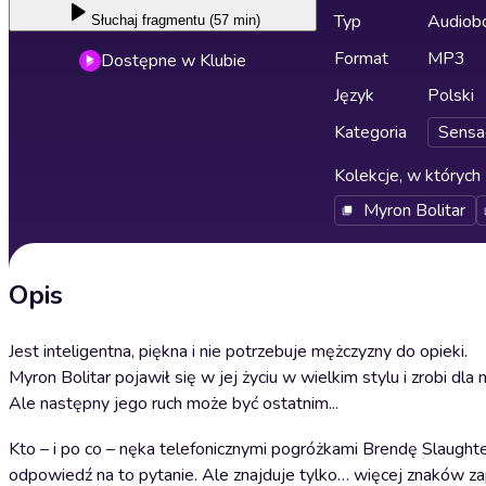
Typ
Audiobo
Słuchaj
fragmentu (57 min)
Format
MP3
Dostępne w Klubie
Język
Polski
Kategoria
Sensa
Kolekcje, w których 
Myron Bolitar
Opis
Jest inteligentna, piękna i nie potrzebuje mężczyzny do opieki.
Myron Bolitar pojawił się w jej życiu w wielkim stylu i zrobi dla 
Ale następny jego ruch może być ostatnim...
Kto – i po co – nęka telefonicznymi pogróżkami Brendę Slaught
odpowiedź na to pytanie. Ale znajduje tylko… więcej znaków za