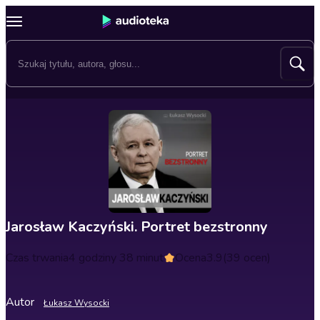
Jarosław Kaczyński. Portret bezstronny
Czas trwania
4 godziny 38 minut
Ocena
3.9
(39 ocen)
Autor
Łukasz Wysocki