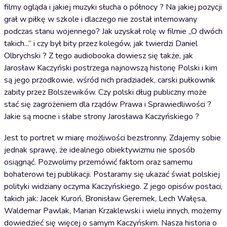
filmy ogląda i jakiej muzyki słucha o północy ? Na jakiej pozycji
grał w piłkę w szkole i dlaczego nie został internowany
podczas stanu wojennego? Jak uzyskał rolę w filmie „O dwóch
takich...” i czy był bity przez kolegów, jak twierdzi Daniel
Olbrychski ? Z tego audiobooka dowiesz się także, jak
Jarosław Kaczyński postrzega najnowszą historię Polski i kim
są jego przodkowie, wśród nich pradziadek, carski pułkownik
zabity przez Bolszewików. Czy polski dług publiczny może
stać się zagrożeniem dla rządów Prawa i Sprawiedliwości ?
Jakie są mocne i słabe strony Jarosława Kaczyńskiego ?
Jest to portret w miarę możliwości bezstronny. Zdajemy sobie
jednak sprawę, że idealnego obiektywizmu nie sposób
osiągnąć. Pozwolimy przemówić faktom oraz samemu
bohaterowi tej publikacji. Postaramy się ukazać świat polskiej
polityki widziany oczyma Kaczyńskiego. Z jego opisów postaci,
takich jak: Jacek Kuroń, Bronisław Geremek, Lech Wałęsa,
Waldemar Pawlak, Marian Krzaklewski i wielu innych, możemy
dowiedzieć się więcej o samym Kaczyńskim. Nasza historia o