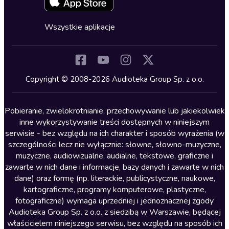
Fantastyka
Cykle audiobooków
Horror
Wszystkie aplikacje
Inne języki
Komedia
Kryminały
Copyright © 2008-2026 Audioteka Group Sp. z o.o.
Lektury szkolne
Literatura anglojęzyczna
Pobieranie, zwielokrotnianie, przechowywanie lub jakiekolwiek
inne wykorzystywanie treści dostępnych w niniejszym
Literatura faktu
serwisie - bez względu na ich charakter i sposób wyrażenia (w
szczególności lecz nie wyłącznie: słowne, słowno-muzyczne,
Literatura obyczajowa
muzyczne, audiowizualne, audialne, tekstowe, graficzne i
Literatura piękna obca
zawarte w nich dane i informacje, bazy danych i zawarte w nich
dane) oraz formę (np. literackie, publicystyczne, naukowe,
Literatura piękna polska
kartograficzne, programy komputerowe, plastyczne,
Nagrania relaksacyjne
fotograficzne) wymaga uprzedniej i jednoznacznej zgody
Audioteka Group Sp. z o.o. z siedzibą w Warszawie, będącej
Nauka języków
właścicielem niniejszego serwisu, bez względu na sposób ich