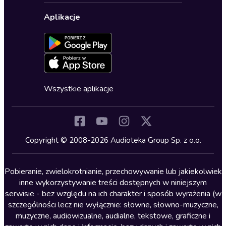
Biznes, marketing, ekonomia
Wybierz wersję językową
Karty upominkowe
Ustawienia prywatności
Dla dzieci
Aplikacje
Dołącz do newslettera
Aktywuj kartę
Formularz zgłaszania nielegalnych treści
Dla młodzieży
Blog
Oferta dla firm i bibliotek
Deklaracja dostępności
Erotyczne
Zapowiedzi
Fantastyka
Cykle audiobooków
Horror
Wszystkie aplikacje
Inne języki
Komedia
Kryminały
Copyright © 2008-2026 Audioteka Group Sp. z o.o.
Lektury szkolne
Literatura anglojęzyczna
Pobieranie, zwielokrotnianie, przechowywanie lub jakiekolwiek
inne wykorzystywanie treści dostępnych w niniejszym
Literatura faktu
serwisie - bez względu na ich charakter i sposób wyrażenia (w
szczególności lecz nie wyłącznie: słowne, słowno-muzyczne,
Literatura obyczajowa
muzyczne, audiowizualne, audialne, tekstowe, graficzne i
Literatura piękna obca