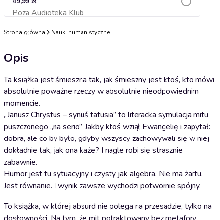
49,99 zł
Poza Audioteka Klub
Dodaj do koszyka
Strona główna
Nauki humanistyczne
Opis
Ta książka jest śmieszna tak, jak śmieszny jest ktoś, kto mówi
absolutnie poważne rzeczy w absolutnie nieodpowiednim
momencie.
„Janusz Chrystus – synuś tatusia” to literacka symulacja mitu
puszczonego „na serio”. Jakby ktoś wziął Ewangelię i zapytał:
dobra, ale co by było, gdyby wszyscy zachowywali się w niej
dokładnie tak, jak ona każe? I nagle robi się strasznie
zabawnie.
Humor jest tu sytuacyjny i czysty jak algebra. Nie ma żartu.
Jest równanie. I wynik zawsze wychodzi potwornie spójny.
To książka, w której absurd nie polega na przesadzie, tylko na
dosłowności. Na tym, że mit potraktowany bez metafory