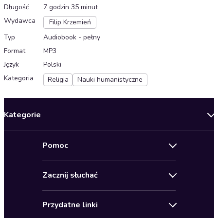
Długość
7 godzin 35 minut
Wydawca
Filip Krzemień
Typ
Audiobook - pełny
Format
MP3
Język
Polski
Kategoria
Religia
Nauki humanistyczne
Kategorie
Nowości
Pomoc
Oferty specjalne
Kontakt
Bestsellery
Zacznij słuchać
Pomoc
Audioseriale
Audioteka Klub
Regulamin
Biografie
Przydatne linki
Karnety
Polityka prywatności