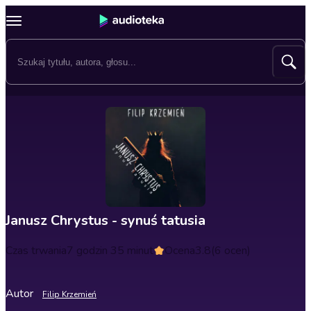
Janusz Chrystus - synuś tatusia
Czas trwania
7 godzin 35 minut
Ocena
3.8
(6 ocen)
Autor
Filip Krzemień