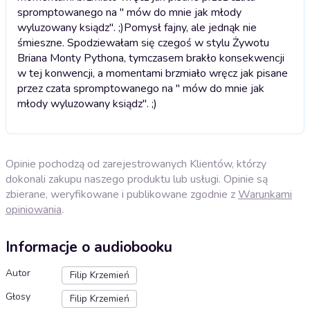
spromptowanego na " mów do mnie jak młody
wyluzowany ksiądz". ;)
Pomysł fajny, ale jednąk nie
śmieszne. Spodziewałam się czegoś w stylu Żywotu
Briana Monty Pythona, tymczasem brakło konsekwencji
w tej konwencji, a momentami brzmiało wręcz jak pisane
przez czata spromptowanego na " mów do mnie jak
młody wyluzowany ksiądz". ;)
Opinie pochodzą od zarejestrowanych Klientów, którzy
dokonali zakupu naszego produktu lub usługi. Opinie są
zbierane, weryfikowane i publikowane zgodnie z
Warunkami
opiniowania
.
Informacje o audiobooku
Autor
Filip Krzemień
Głosy
Filip Krzemień