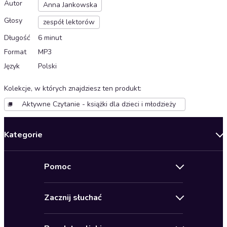
Autor
Anna Jankowska
Głosy
zespół lektorów
Długość
6 minut
Format
MP3
Język
Polski
Kolekcje, w których znajdziesz ten produkt
:
Aktywne Czytanie - książki dla dzieci i młodzieży
Kategorie
Nowości
Pomoc
Oferty specjalne
Kontakt
Bestsellery
Zacznij słuchać
Pomoc
Audioseriale
Audioteka Klub
Regulamin
Biografie