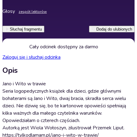
Głosy
zespół lektorów
Słuchaj fragmentu
Dodaj do ulubionych
Cały odcinek dostępny za darmo
Zaloguj się i słuchaj odcinka
Opis
Jano i Wito w trawie
Seria logopedycznych książek dla dzieci, gdzie głównymi
bohaterami są Jano i Wito, dwaj bracia, skradła serca wielu
dzieci. Nie dziwię się, bo te kartonowe opowieści spełniają
kilka ważnych dla małego czytelnika warunków.
Opowiedziałam o czterech częściach.
Autorką jest Wiola Wołoszyn, zilustrował Przemek Liput.
https://tylkodlamam.pl/jano-i-wito-w-trawie/