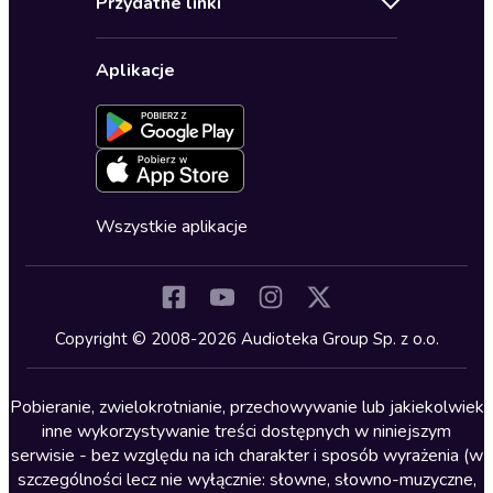
Przydatne linki
Karnety
Polityka prywatności
Biznes, marketing, ekonomia
Wybierz wersję językową
Karty upominkowe
Ustawienia prywatności
Dla dzieci
Aplikacje
Dołącz do newslettera
Aktywuj kartę
Formularz zgłaszania nielegalnych treści
Dla młodzieży
Blog
Oferta dla firm i bibliotek
Deklaracja dostępności
Erotyczne
Zapowiedzi
Fantastyka
Cykle audiobooków
Horror
Wszystkie aplikacje
Inne języki
Komedia
Kryminały
Copyright © 2008-2026 Audioteka Group Sp. z o.o.
Lektury szkolne
Literatura anglojęzyczna
Pobieranie, zwielokrotnianie, przechowywanie lub jakiekolwiek
inne wykorzystywanie treści dostępnych w niniejszym
Literatura faktu
serwisie - bez względu na ich charakter i sposób wyrażenia (w
szczególności lecz nie wyłącznie: słowne, słowno-muzyczne,
Literatura obyczajowa