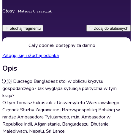
Głosy
Mateusz Grzeszczuk
Słuchaj fragmentu
Dodaj do ulubionych
Cały odcinek dostępny za darmo
Zaloguj się i słuchaj odcinka
Opis
🇧🇩 Dlaczego Bangladesz stoi w obliczu kryzysu
gospodarczego? Jak wygląda sytuacja polityczna w tym
kraju?
O tym Tomasz Łukaszuk z Uniwersytetu Warszawskiego.
Członek Służby Zagranicznej Rzeczypospolitej Polskiej w
randze Ambasadora Tytularnego, m.in. Ambasador w
Republice Indii, Afganistanie, Bangladeszu, Bhutanie,
Malediwach, Nepalu, Sri Lance.