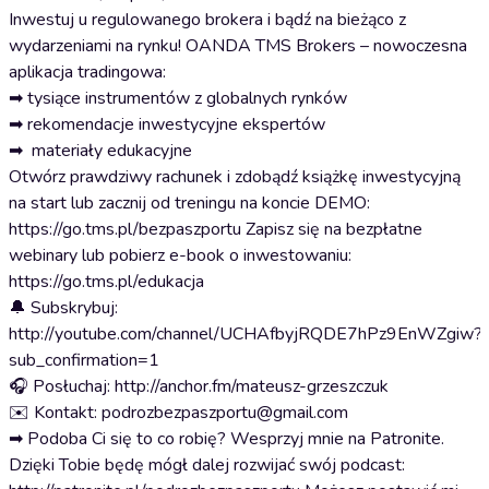
Inwestuj u regulowanego brokera i bądź na bieżąco z
wydarzeniami na rynku! OANDA TMS Brokers – nowoczesna
aplikacja tradingowa:
➡ tysiące instrumentów z globalnych rynków
➡ rekomendacje inwestycyjne ekspertów
➡ materiały edukacyjne
Otwórz prawdziwy rachunek i zdobądź książkę inwestycyjną
na start lub zacznij od treningu na koncie DEMO:
https://go.tms.pl/bezpaszportu Zapisz się na bezpłatne
webinary lub pobierz e-book o inwestowaniu:
https://go.tms.pl/edukacja
🔔 Subskrybuj:
http://youtube.com/channel/UCHAfbyjRQDE7hPz9EnWZgiw?
sub_confirmation=1
🎧 Posłuchaj: http://anchor.fm/mateusz-grzeszczuk
✉️ Kontakt: podrozbezpaszportu@gmail.com
➡ Podoba Ci się to co robię? Wesprzyj mnie na Patronite.
Dzięki Tobie będę mógł dalej rozwijać swój podcast: