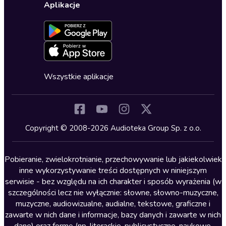
Ustawienia prywatności
Dla dzieci
Aplikacje
Dołącz do newslettera
Aktywuj kartę
Formularz zgłaszania nielegalnych treści
Dla młodzieży
Blog
Oferta dla firm i bibliotek
Deklaracja dostępności
Erotyczne
Zapowiedzi
Fantastyka
Cykle audiobooków
Horror
Wszystkie aplikacje
Inne języki
Komedia
Kryminały
Copyright © 2008-2026 Audioteka Group Sp. z o.o.
Lektury szkolne
Literatura anglojęzyczna
Pobieranie, zwielokrotnianie, przechowywanie lub jakiekolwiek
inne wykorzystywanie treści dostępnych w niniejszym
Literatura faktu
serwisie - bez względu na ich charakter i sposób wyrażenia (w
szczególności lecz nie wyłącznie: słowne, słowno-muzyczne,
Literatura obyczajowa
muzyczne, audiowizualne, audialne, tekstowe, graficzne i
Literatura piękna obca
zawarte w nich dane i informacje, bazy danych i zawarte w nich