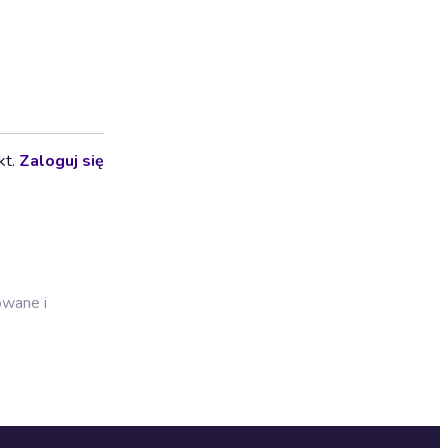
kt.
Zaloguj się
owane i