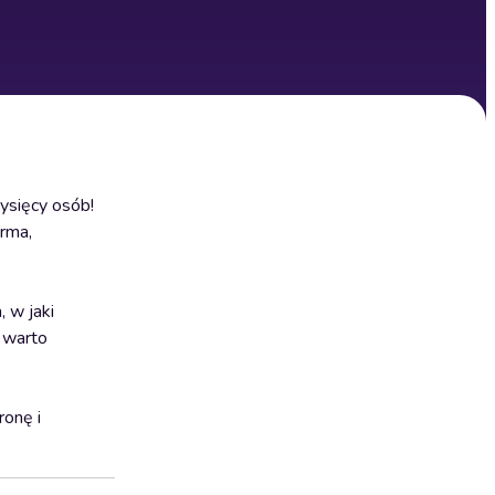
ysięcy osób!
rma,
 w jaki
y warto
onę i