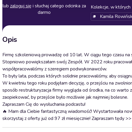
lub
zaloguj się
i słuchaj całego odcinka za
Kolekcje, w których 
darmo
Kamila Rowińs
Opis
Firmę szkoleniową prowadzę od 10 lat. W ciągu tego czasu na s
Stopniowo powiększałam swój Zespół. W 2022 roku pracowało w
współpracowaliśmy z szeregiem podwykonawców.
To były lata, podczas których solidnie pracowaliśmy, aby osiągn
W kwietniu tego roku podjęłam decyzję, o przejściu na zwolnio
sposób restrukturyzacja firmy wygląda od środka, na co warto 
zaopiekować, by przejście było możliwie jak najmniej bolesne.
Zapraszam Cię do wysłuchania podcastu!
🔥 Mam dla Ciebie fantastyczną wiadomość! Wystartowała n
skorzystaj z oferty już od 97 zł miesięcznie! Zapraszam tędy 