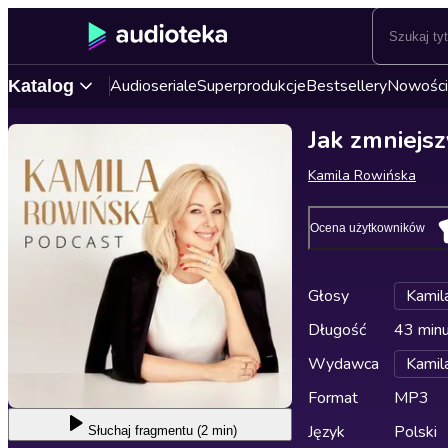
Audioseriale
Superprodukcje
Bestsellery
Nowości
Katalog
Jak zmniejs
Kamila Rowińska
Ocena użytkowników
Głosy
Kamil
Długość
43 min
Wydawca
Kamil
Format
MP3
Język
Polski
Słuchaj
fragmentu (2 min)