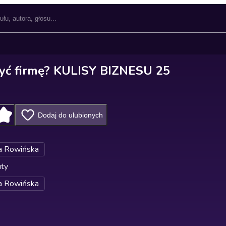
zyć firmę? KULISY BIZNESU 25
Dodaj do ulubionych
a Rowińska
uty
a Rowińska