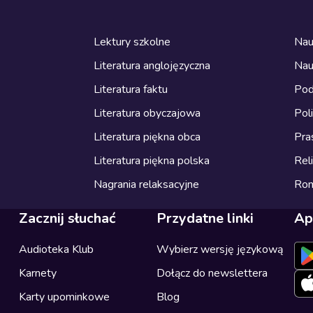
Lektury szkolne
Nau
Literatura anglojęzyczna
Nau
Literatura faktu
Pod
Literatura obyczajowa
Pol
Literatura piękna obca
Pra
Literatura piękna polska
Reli
Nagrania relaksacyjne
Ro
Zacznij słuchać
Przydatne linki
Ap
Audioteka Klub
Wybierz wersję językową
Karnety
Dołącz do newslettera
Karty upominkowe
Blog