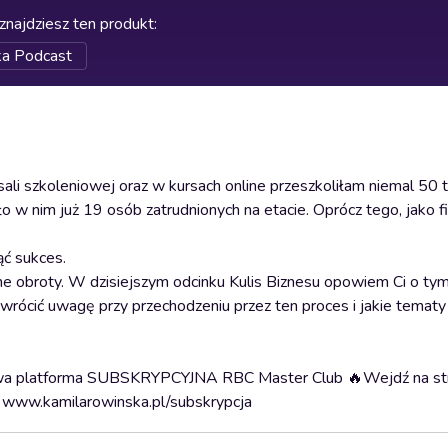
znajdziesz ten produkt
:
ka Podcast
ali szkoleniowej oraz w kursach online przeszkoliłam niemal 50 t
 nim już 19 osób zatrudnionych na etacie. Oprócz tego, jako fi
ąć sukces.
ne obroty. W dzisiejszym odcinku Kulis Biznesu opowiem Ci o tym,
zwrócić uwagę przy przechodzeniu przez ten proces i jakie temat
owa platforma SUBSKRYPCYJNA RBC Master Club 🔥Wejdź na str
>> www.kamilarowinska.pl/subskrypcja