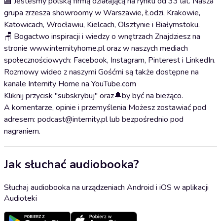
🏬 Jesteśmy polską firmą działającą na rynku od 33 lat. Nasza
grupa zrzesza showroomy w Warszawie, Łodzi, Krakowie,
Katowicach, Wrocławiu, Kielcach, Olsztynie i Białymstoku.
🪑 Bogactwo inspiracji i wiedzy o wnętrzach Znajdziesz na
stronie www.internityhome.pl oraz w naszych mediach
społecznościowych: Facebook, Instagram, Pinterest i LinkedIn.
Rozmowy wideo z naszymi Gośćmi są także dostępne na
kanale Internity Home na YouTube.com
Kliknij przycisk "subskrybuj" oraz🔔by być na bieżąco.
A komentarze, opinie i przemyślenia Możesz zostawiać pod
adresem: podcast@internity.pl lub bezpośrednio pod
nagraniem.
Jak słuchać audiobooka?
Słuchaj audiobooka na urządzeniach Android i iOS w aplikacji
Audioteki