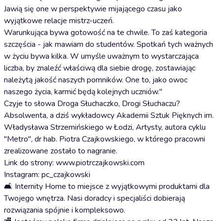
Jawią się one w perspektywie mijającego czasu jako
wyjątkowe relacje mistrz-uczeń.
Warunkująca bywa gotowość na te chwile. To zaś kategoria
szczęścia - jak mawiam do studentów. Spotkań tych ważnych
w życiu bywa kilka. W umyśle uważnym to wystarczająca
liczba, by znaleźć właściwą dla siebie drogę, zostawiając
należytą jakość naszych pomników. One to, jako owoc
naszego życia, karmić będą kolejnych uczniów."
Czyje to słowa Droga Słuchaczko, Drogi Słuchaczu?
Absolwenta, a dziś wykładowcy Akademii Sztuk Pięknych im.
Władysława Strzemińskiego w Łodzi, Artysty, autora cyklu
"Metro", dr hab. Piotra Czajkowskiego, w którego pracowni
zrealizowane zostało to nagranie.
Link do strony: www.piotrczajkowski.com
Instagram: pc_czajkowski
🛋️ Internity Home to miejsce z wyjątkowymi produktami dla
Twojego wnętrza. Nasi doradcy i specjaliści dobierają
rozwiązania spójnie i kompleksowo.