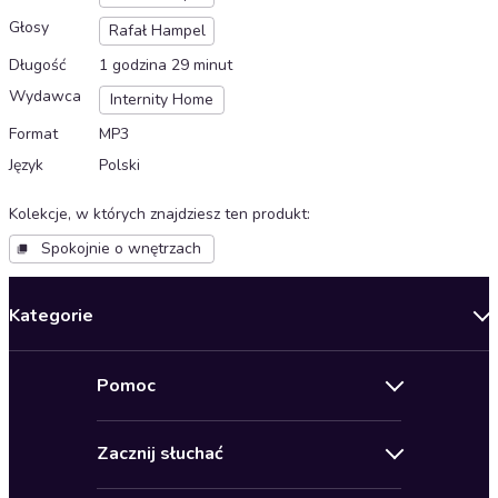
Głosy
Rafał Hampel
Długość
1 godzina 29 minut
Wydawca
Internity Home
Format
MP3
Język
Polski
Kolekcje, w których znajdziesz ten produkt
:
Spokojnie o wnętrzach
Kategorie
Nowości
Pomoc
Oferty specjalne
Kontakt
Bestsellery
Zacznij słuchać
Pomoc
Audioseriale