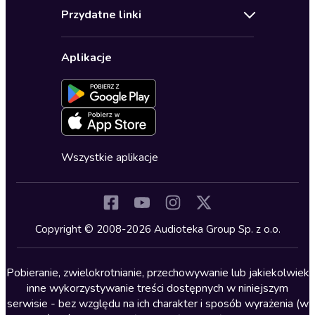
Audioteka Klub
Regulamin
Biografie
Przydatne linki
Karnety
Polityka prywatności
Biznes, marketing, ekonomia
Wybierz wersję językową
Karty upominkowe
Ustawienia prywatności
Dla dzieci
Aplikacje
Dołącz do newslettera
Aktywuj kartę
Formularz zgłaszania nielegalnych treści
Dla młodzieży
Blog
Oferta dla firm i bibliotek
Deklaracja dostępności
Erotyczne
Zapowiedzi
Fantastyka
Cykle audiobooków
Horror
Wszystkie aplikacje
Inne języki
Komedia
Kryminały
Copyright © 2008-2026 Audioteka Group Sp. z o.o.
Lektury szkolne
Literatura anglojęzyczna
Pobieranie, zwielokrotnianie, przechowywanie lub jakiekolwiek
inne wykorzystywanie treści dostępnych w niniejszym
Literatura faktu
serwisie - bez względu na ich charakter i sposób wyrażenia (w