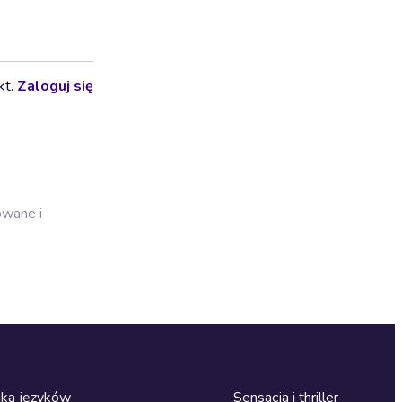
kt.
Zaloguj się
owane i
ka języków
Sensacja i thriller