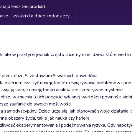
znajdziesz ten produkt
:
ie - książki dla dzieci i młodzieży
, ale w praktyce jednak często chcemy mieć dzieci, które nie łami
ość przez duże S, zostawiam 9 ważnych powodów.
la dzieciom ćwiczyć umiejętność rozwiązywania problemów i po
ozwijają swoje umiejętności analityczne i kreatywne myślenie.
elnie, wzmacnia to ich poczucie własnej wartości i pewności siebi
ększe zaufanie do swoich możliwości.
samodyscypliny. Dzieci uczą się, jak planować swoje działania, 
 obszary życia, takie jak nauka czy kariera.
ożliwość eksperymentowania i podejmowania ryzyka. Gdy napoty