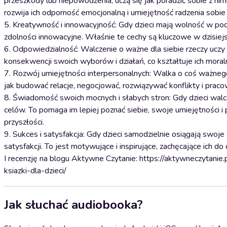
przeszkody lub niepowodzenia, uczą się jak poradzić sobie z ni
rozwija ich odporność emocjonalną i umiejętność radzenia sobie 
5. Kreatywność i innowacyjność: Gdy dzieci mają wolność w pode
zdolności innowacyjne. Właśnie te cechy są kluczowe w dzisiej
6. Odpowiedzialność: Walczenie o ważne dla siebie rzeczy uczy
konsekwencji swoich wyborów i działań, co kształtuje ich moral
7. Rozwój umiejętności interpersonalnych: Walka o coś ważnego 
jak budować relacje, negocjować, rozwiązywać konflikty i prac
8. Świadomość swoich mocnych i słabych stron: Gdy dzieci walc
celów. To pomaga im lepiej poznać siebie, swoje umiejętności 
przyszłości.
9. Sukces i satysfakcja: Gdy dzieci samodzielnie osiągają swoje 
satysfakcji. To jest motywujące i inspirujące, zachęcające ich
I recenzję na blogu Aktywne Czytanie: https://aktywneczytanie.p
ksiazki-dla-dzieci/
Jak słuchać audiobooka?