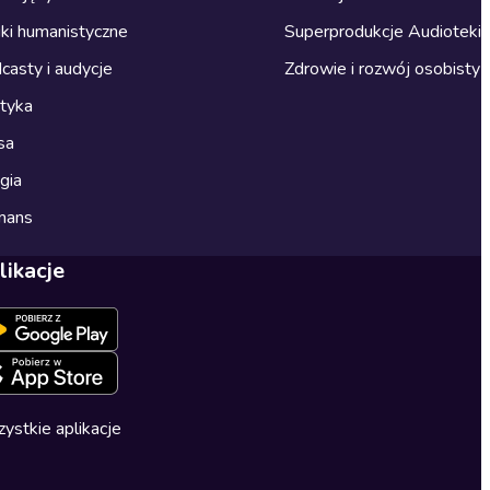
ki humanistyczne
Superprodukcje Audioteki
casty i audycje
Zdrowie i rozwój osobisty
ityka
sa
gia
mans
likacje
ystkie aplikacje