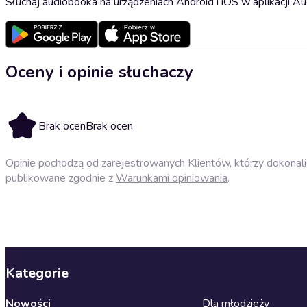
Słuchaj audiobooka na urządzeniach Android i iOS w aplikacji Au
Oceny i opinie słuchaczy
Brak ocen
Brak ocen
Opinie pochodzą od zarejestrowanych Klientów, którzy dokonali 
publikowane zgodnie z
Warunkami opiniowania
.
Kategorie
Nowości
Dla młodzieży