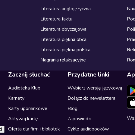
Literatura anglojęzyczna
Nau
Literatura faktu
Pod
Literatura obyczajowa
Pol
Literatura piękna obca
Pra
Literatura piękna polska
Reli
Nagrania relaksacyjne
Ro
Zacznij słuchać
Przydatne linki
Ap
Audioteka Klub
Wybierz wersję językową
Karnety
Dołącz do newslettera
Karty upominkowe
Blog
Wsz
Aktywuj kartę
Zapowiedzi
Oferta dla firm i bibliotek
Cykle audiobooków
i