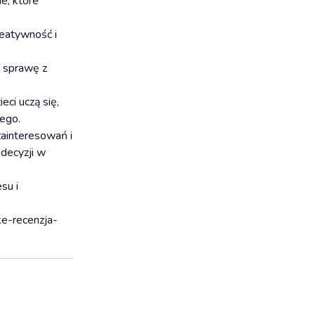
e, które
reatywność i
e sprawę z
ci uczą się,
nego.
zainteresowań i
 decyzji w
su i
ke-recenzja-