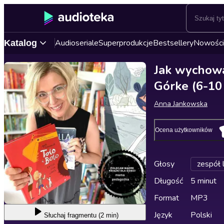
Audioseriale
Superprodukcje
Bestsellery
Nowości
Katalog
Jak wychować
Górke (6-10 
Anna Jankowska
Ocena użytkowników
Głosy
zespół 
Długość
5 minut
Format
MP3
Język
Polski
Słuchaj
fragmentu (2 min)