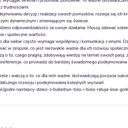
mi, wyciągać wnioski i próbować ponownie. To ważne doświadczeni
z trudnościami.
jmowaniu decyzji i realizacji swoich pomysłów, rozwija się ich k
szym dynamicznym i zmieniającym się świecie.
 dzieci odpowiedzialności za swoje działania. Muszą zdawać sobi
ne i społeczne wartości.
dla siebie często wymaga współpracy i komunikacji z innymi. Dzie
ować w zespole, co jest niezwykle ważne dla ich rozwoju społecz
zą o to, czego pragną, zdobywają wiedzę na temat swoich pasji, 
i preferencje, co prowadzi do bardziej świadomego podejmowania
cele i walczą o to, co dla nich ważne, doświadczają poczucia sukce
 do dalszego rozwoju i podejmowania kolejnych wyzwań.
l/godni-nastepcy-dzieci-z-bullerbyn-tolo-i-bolo-ratuja-lisia-gor