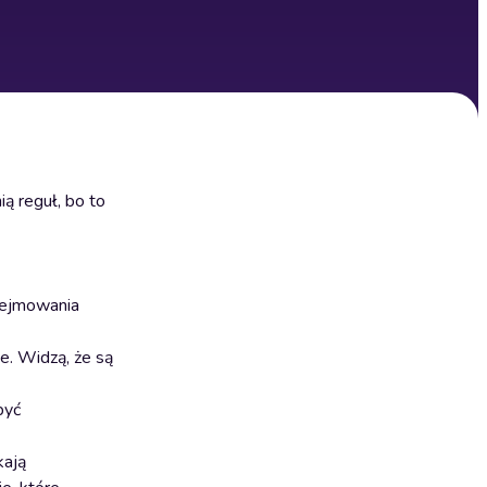
ą reguł, bo to
dejmowania
e. Widzą, że są
być
kają