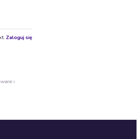
kt.
Zaloguj się
owane i