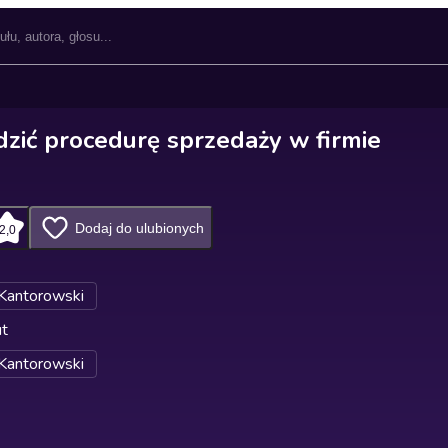
zić procedurę sprzedaży w firmie
Dodaj do ulubionych
2,0
 Kantorowski
ut
 Kantorowski