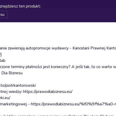
znajdziesz ten produkt
:
esu
nia zawierają autopromocje wydawcy - Kancelarii Prawnej Kanto
]
lab
czone terminy płatności jest konieczny? A jeśli tak, to co warto 
 Dla Biznesu
to/piotrkantorowski
etnej wiedzy: https://prawodlabiznesu.eu/
ki.eu/
encji marketingowej - https://prawodlabiznesu.eu/%f0%9f%a7%a0-