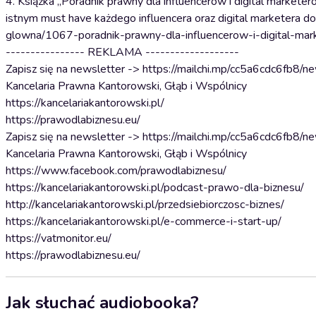
4. Książka „Poradnik prawny dla influencerów i digital market
istnym must have każdego influencera oraz digital marketera 
glowna/1067-poradnik-prawny-dla-influencerow-i-digital-mar
---------------- REKLAMA -------------------
Zapisz się na newsletter -> https://mailchi.mp/cc5a6cdc6fb8/n
Kancelaria Prawna Kantorowski, Głąb i Wspólnicy
https://kancelariakantorowski.pl/
https://prawodlabiznesu.eu/
Zapisz się na newsletter -> https://mailchi.mp/cc5a6cdc6fb8/n
Kancelaria Prawna Kantorowski, Głąb i Wspólnicy
https://www.facebook.com/prawodlabiznesu/
https://kancelariakantorowski.pl/podcast-prawo-dla-biznesu/
http://kancelariakantorowski.pl/przedsiebiorczosc-biznes/
https://kancelariakantorowski.pl/e-commerce-i-start-up/
https://vatmonitor.eu/
https://prawodlabiznesu.eu/
Jak słuchać audiobooka?