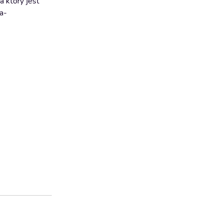
a który jest
a-