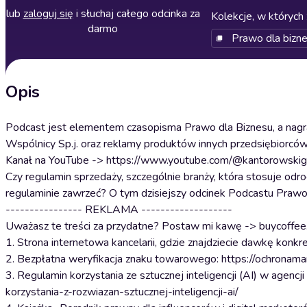
lub
zaloguj się
i słuchaj całego odcinka za
Kolekcje, w których 
darmo
Prawo dla bizn
Opis
Podcast jest elementem czasopisma Prawo dla Biznesu, a nagra
Wspólnicy Sp.j. oraz reklamy produktów innych przedsiębiorców
Kanał na YouTube -> https://www.youtube.com/@kantorowskig
Czy regulamin sprzedaży, szczególnie branży, która stosuje odro
regulaminie zawrzeć? O tym dzisiejszy odcinek Podcastu Prawo
---------------- REKLAMA -------------------
Uważasz te treści za przydatne? Postaw mi kawę -> buycoffee.
1. Strona internetowa kancelarii, gdzie znajdziecie dawkę konkr
2. Bezpłatna weryfikacja znaku towarowego: https://ochronamar
3. Regulamin korzystania ze sztucznej inteligencji (AI) w ag
korzystania-z-rozwiazan-sztucznej-inteligencji-ai/