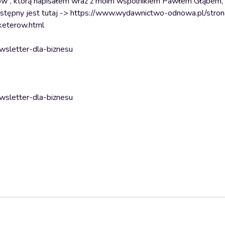
erów”, którą napisałem wraz z moim wspólnikiem Pawłem Głąbem, 
dostępny jest tutaj -> https://www.wydawnictwo-odnowa.pl/stron
keterow.html
ewsletter-dla-biznesu
ewsletter-dla-biznesu