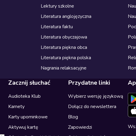
Lektury szkolne
Nau
Literatura anglojęzyczna
Nau
Literatura faktu
Pod
Literatura obyczajowa
Pol
Literatura piękna obca
Pra
Literatura piękna polska
Reli
Nagrania relaksacyjne
Ro
Zacznij słuchać
Przydatne linki
Ap
Audioteka Klub
Wybierz wersję językową
Karnety
Dołącz do newslettera
Karty upominkowe
Blog
Wsz
Aktywuj kartę
Zapowiedzi