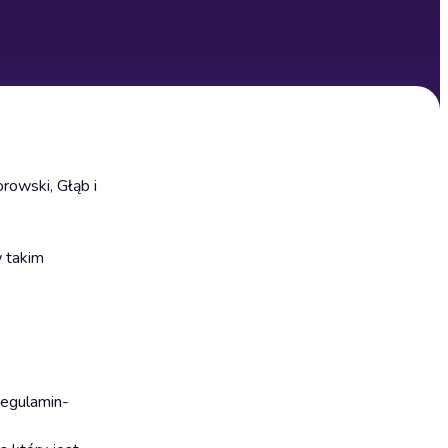
rowski, Głąb i
w takim
regulamin-