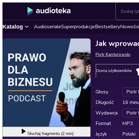
Audioseriale
Superprodukcje
Bestsellery
Nowości
Katalog
Jak wprowad
Piotr Kantorowski
Ocena użytkowników
Głosy
Piotr
Długość
16 min
Wydawca
Piotr
Format
MP3
Język
Polski
Słuchaj
fragmentu (2 min)