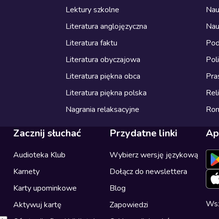
Lektury szkolne
Nau
Literatura anglojęzyczna
Nau
Literatura faktu
Pod
Literatura obyczajowa
Pol
Literatura piękna obca
Pra
Literatura piękna polska
Reli
Nagrania relaksacyjne
Ro
Zacznij słuchać
Przydatne linki
Ap
Audioteka Klub
Wybierz wersję językową
Karnety
Dołącz do newslettera
Karty upominkowe
Blog
Wsz
Aktywuj kartę
Zapowiedzi