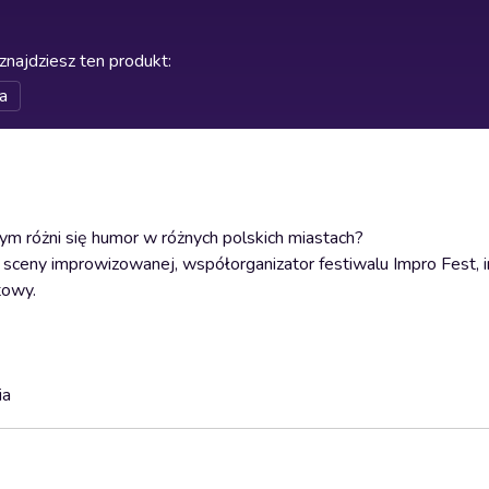
znajdziesz ten produkt
:
a
ym różni się humor w różnych polskich miastach?
ceny improwizowanej, współorganizator festiwalu Impro Fest, i
towy.
ia