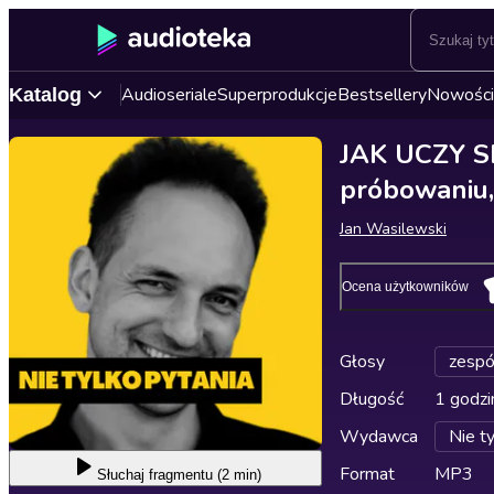
Audioseriale
Superprodukcje
Bestsellery
Nowości
Katalog
JAK UCZY SI
próbowaniu,
Jan Wasilewski
Ocena użytkowników
Głosy
zespó
Długość
1 godzi
Wydawca
Nie ty
Format
MP3
Słuchaj
fragmentu (2 min)