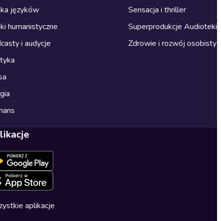
ka języków
Sensacja i thriller
ki humanistyczne
Superprodukcje Audioteki
casty i audycje
Zdrowie i rozwój osobisty
ityka
sa
gia
mans
likacje
ystkie aplikacje