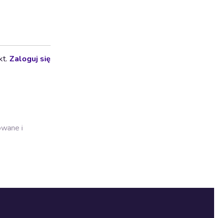
kt.
Zaloguj się
owane i