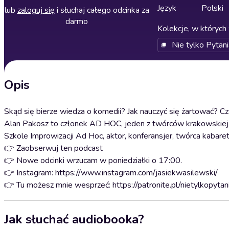
Język
Polski
lub
zaloguj się
i słuchaj całego odcinka za
darmo
Kolekcje, w których 
Nie tylko Pytani
Opis
Skąd się bierze wiedza o komedii? Jak nauczyć się żartować? Cz
Alan Pakosz to członek AD HOC, jeden z twórców krakowskiej s
Szkole Improwizacji Ad Hoc, aktor, konferansjer, twórca kabare
👉 Zaobserwuj ten podcast
👉 Nowe odcinki wrzucam w poniedziałki o 17:00.
👉 Instagram: https://www.instagram.com/jasiekwasilewski/
👉 Tu możesz mnie wesprzeć: https://patronite.pl/nietylkopytan
Jak słuchać audiobooka?