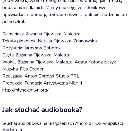
(możliwością wielokrotnego słuchania w domu), jak i treścią
będą o nich i dla nich. Mamy nadzieję, że „słonikowe
opowiadania” pomogą dzieciom oswoić i polubić chodzenie do
przedszkola.
Scenariusz: Zuzanna Fijewska-Malesza
Teksty piosenek: Natalia Fijewska-Zdanowska
Reżyseria: Jarosław Boberek
Czyta: Zuzanna Fijewska-Malesza
Wokal: Zuzanna Fijewska-Malesza, Agata Kołodziejczyk
Muzyka: Filip Dreger
Realizacja: Anton Borovyi, Studio PRL
Produkcja: Fundacja Artystyczna MŁYN
http://mlynek.mlyn.org/
Jak słuchać audiobooka?
Słuchaj audiobooka na urządzeniach Android i iOS w aplikacji
Audioteki