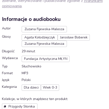
zbierane, weryfikowane i publikowane zgodnie z
Warunkami
opiniowania
.
Informacje o audiobooku
Autor
Zuzana Fijewska-Malesza
Głosy
Agata Kołodziejczyk
Jarosław Boberek
Zuzana Fijewska-Malesza
Długość
29 minut
Wydawca
Fundacja Artystyczna MŁYN
Typ
Słuchowisko
Format
MP3
Język
Polski
Kategoria
Dla dzieci
Wiek 0-3
Kolekcje, w których znajdziesz ten produkt
:
Przygody Słonika