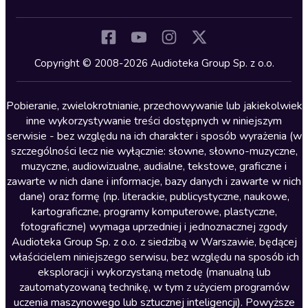
Inne języki
Komedia
Kryminały
Copyright © 2008-2026 Audioteka Group Sp. z o.o.
Lektury szkolne
Literatura anglojęzyczna
Pobieranie, zwielokrotnianie, przechowywanie lub jakiekolwiek
inne wykorzystywanie treści dostępnych w niniejszym
Literatura faktu
serwisie - bez względu na ich charakter i sposób wyrażenia (w
szczególności lecz nie wyłącznie: słowne, słowno-muzyczne,
Literatura obyczajowa
muzyczne, audiowizualne, audialne, tekstowe, graficzne i
Literatura piękna obca
zawarte w nich dane i informacje, bazy danych i zawarte w nich
dane) oraz formę (np. literackie, publicystyczne, naukowe,
Literatura piękna polska
kartograficzne, programy komputerowe, plastyczne,
Nagrania relaksacyjne
fotograficzne) wymaga uprzedniej i jednoznacznej zgody
Audioteka Group Sp. z o.o. z siedzibą w Warszawie, będącej
Nauka języków
właścicielem niniejszego serwisu, bez względu na sposób ich
Nauki humanistyczne
eksploracji i wykorzystaną metodę (manualną lub
zautomatyzowaną technikę, w tym z użyciem programów
Podcasty i audycje
uczenia maszynowego lub sztucznej inteligencji). Powyższe