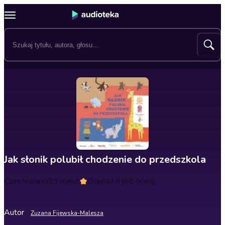
Jak słonik polubił chodzenie do przedszkola
Czas trwania
29 minut
Ocena
4.6
(68 ocen)
Autor
Zuzana Fijewska-Malesza