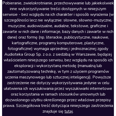
Literatura anglojęzyczna
Pobieranie, zwielokrotnianie, przechowywanie lub jakiekolwiek
inne wykorzystywanie treści dostępnych w niniejszym
Literatura faktu
serwisie - bez względu na ich charakter i sposób wyrażenia (w
szczególności lecz nie wyłącznie: słowne, słowno-muzyczne,
Literatura obyczajowa
muzyczne, audiowizualne, audialne, tekstowe, graficzne i
Literatura piękna obca
zawarte w nich dane i informacje, bazy danych i zawarte w nich
dane) oraz formę (np. literackie, publicystyczne, naukowe,
Literatura piękna polska
kartograficzne, programy komputerowe, plastyczne,
Nagrania relaksacyjne
fotograficzne) wymaga uprzedniej i jednoznacznej zgody
Audioteka Group Sp. z o.o. z siedzibą w Warszawie, będącej
Nauka języków
właścicielem niniejszego serwisu, bez względu na sposób ich
Nauki humanistyczne
eksploracji i wykorzystaną metodę (manualną lub
zautomatyzowaną technikę, w tym z użyciem programów
Podcasty i audycje
uczenia maszynowego lub sztucznej inteligencji). Powyższe
Polityka
zastrzeżenie nie dotyczy wykorzystywania jedynie w celu
ułatwienia ich wyszukiwania przez wyszukiwarki internetowe
Prasa
oraz korzystania w ramach stosunków umownych lub
Religia
dozwolonego użytku określonego przez właściwe przepisy
prawa. Szczegółowa treść dotycząca niniejszego zastrzeżenia
Romans
znajduje się
tutaj
.