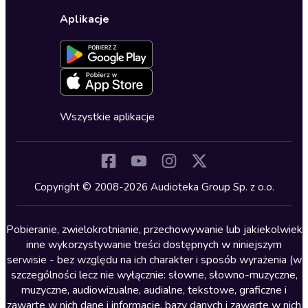
Wybierz wersję językową
Karty upominkowe
Ustawienia prywatności
Dla dzieci
Aplikacje
Dołącz do newslettera
Aktywuj kartę
Formularz zgłaszania nielegalnych treści
Dla młodzieży
Blog
Oferta dla firm i bibliotek
Deklaracja dostępności
Erotyczne
Zapowiedzi
Fantastyka
Cykle audiobooków
Horror
Wszystkie aplikacje
Inne języki
Komedia
Kryminały
Copyright © 2008-2026 Audioteka Group Sp. z o.o.
Lektury szkolne
Literatura anglojęzyczna
Pobieranie, zwielokrotnianie, przechowywanie lub jakiekolwiek
inne wykorzystywanie treści dostępnych w niniejszym
Literatura faktu
serwisie - bez względu na ich charakter i sposób wyrażenia (w
szczególności lecz nie wyłącznie: słowne, słowno-muzyczne,
Literatura obyczajowa
muzyczne, audiowizualne, audialne, tekstowe, graficzne i
Literatura piękna obca
zawarte w nich dane i informacje, bazy danych i zawarte w nich