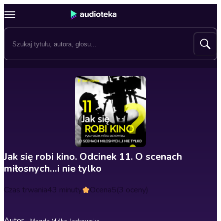
Jak się robi kino. Odcinek 11. O scenach
miłosnych…i nie tylko
Czas trwania
43 minuty
Ocena
5
(3 oceny)
Autor